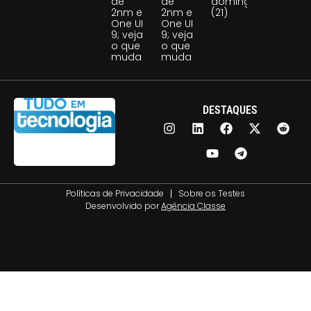
de
de
domingo
2nm e
2nm e
(21)
One UI
One UI
9; veja
9; veja
o que
o que
muda
muda
DESTAQUES
Políticas de Privacidade
Sobre os Testes
Desenvolvido por
Agência Classe