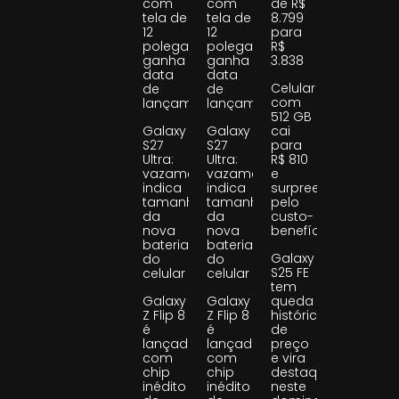
com
com
de R$
tela de
tela de
8.799
12
12
para
polegadas
polegadas
R$
ganha
ganha
3.838
data
data
Celular
de
de
com
lançamento
lançamento
512 GB
Galaxy
Galaxy
cai
S27
S27
para
Ultra:
Ultra:
R$ 810
vazamento
vazamento
e
indica
indica
surpreende
tamanho
tamanho
pelo
da
da
custo-
nova
nova
benefício
bateria
bateria
Galaxy
do
do
S25 FE
celular
celular
tem
Galaxy
Galaxy
queda
Z Flip 8
Z Flip 8
histórica
é
é
de
lançado
lançado
preço
com
com
e vira
chip
chip
destaque
inédito
inédito
neste