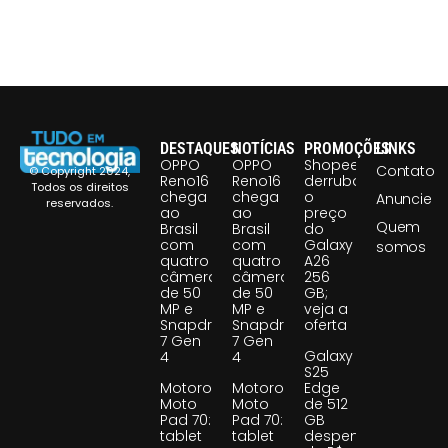
DESTAQUES
NOTÍCIAS
PROMOÇÕES
LINKS
OPPO
OPPO
Shopee
Contato
© Copyright 2024,
Reno16
Reno16
derruba
Todos os direitos
chega
chega
o
Anuncie
reservados.
ao
ao
preço
Quem
Brasil
Brasil
do
com
com
Galaxy
somos
quatro
quatro
A26
câmeras
câmeras
256
de 50
de 50
GB;
MP e
MP e
veja a
Snapdragon
Snapdragon
oferta
7 Gen
7 Gen
Galaxy
4
4
S25
Motorola
Motorola
Edge
Moto
Moto
de 512
Pad 70:
Pad 70:
GB
tablet
tablet
despenca