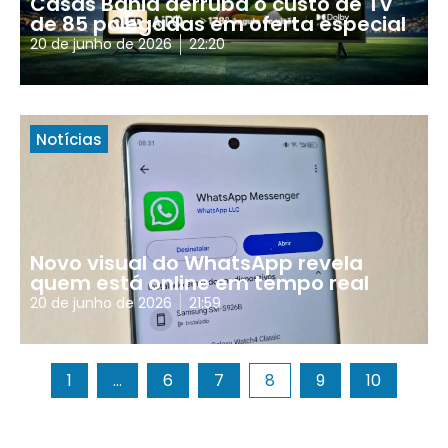
Casas Bahia derruba o custo de TV
de 85 polegadas em oferta especial
20 de junho de 2026
22:20
Notícias
Novo visual do WhatsApp revela
quem está online em tempo real
20 de junho de 2026
21:59
1
…
6
7
8
9
10