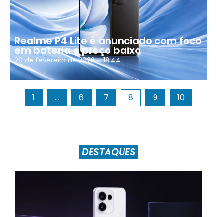
Realme P4 Lite é anunciado com foco
em bateria e preço baixo
20 de fevereiro de 2026
18:44
1
…
6
7
8
9
10
DESTAQUES