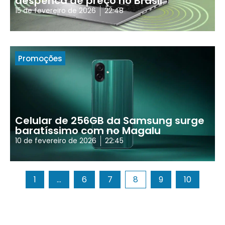
despenca de preço no Brasil
15 de fevereiro de 2026
22:48
Promoções
Celular de 256GB da Samsung surge
baratíssimo com no Magalu
10 de fevereiro de 2026
22:45
1
…
6
7
8
9
10