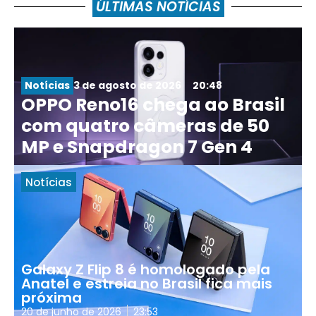
ÚLTIMAS NOTÍCIAS
Notícias
3 de agosto de 2026
20:48
OPPO Reno16 chega ao Brasil
com quatro câmeras de 50
MP e Snapdragon 7 Gen 4
Notícias
Galaxy Z Flip 8 é homologado pela
Anatel e estreia no Brasil fica mais
próxima
20 de junho de 2026
23:53