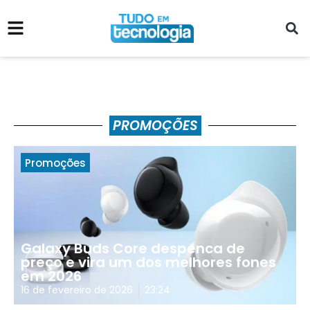
PROMOÇÕES
Promoções
Galaxy Buds Core despenca de
preço e vira um dos melhores fones
em 2026
16 de fevereiro de 2026
23:24