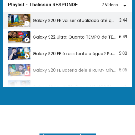
Playlist - Thalisson RESPONDE
7 Vídeos
Galaxy S20 FE vai ser atualizado até qual Android?
3:44
Galaxy S22 Ultra: Quanto TEMPO de TELA LIGADA ele FAZ?
6:49
Galaxy S20 FE é resistente a água? Posso MERGULHAR sem MEDO?
5:00
Galaxy S20 FE Bateria dele é RUIM? Olha Só A REAL!
5:06
Galaxy A53 vs A52S: Qual a MELHOR ESCOLHA?
7:36
Galaxy M23 5G tem algum PROBLEMA SÉRIO? SUMIU das LOJAS!
5:09
GALAXY com DEFEITO GRAVE? Barulho ao balançar ELE! [ESCOLA DE SAMBA]
3:55