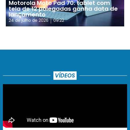
Motorola Moto Pad 70: tablet com
tela de 12 polegadas ganha data de
lançamento
24 de julho de 2026
09:22
VÍDEOS