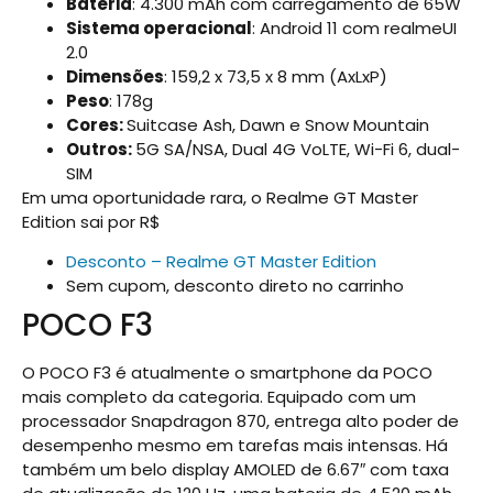
Bateria
: 4.300 mAh com carregamento de 65W
Sistema operacional
: Android 11 com realmeUI
2.0
Dimensões
: 159,2 x 73,5 x 8 mm (AxLxP)
Peso
: 178g
Cores:
Suitcase Ash, Dawn e Snow Mountain
Outros:
5G SA/NSA, Dual 4G VoLTE, Wi-Fi 6, dual-
SIM
Em uma oportunidade rara, o Realme GT Master
Edition sai por R$
Desconto – Realme GT Master Edition
Sem cupom, desconto direto no carrinho
POCO F3
O POCO F3 é atualmente o smartphone da POCO
mais completo da categoria. Equipado com um
processador Snapdragon 870, entrega alto poder de
desempenho mesmo em tarefas mais intensas. Há
também um belo display AMOLED de 6.67″ com taxa