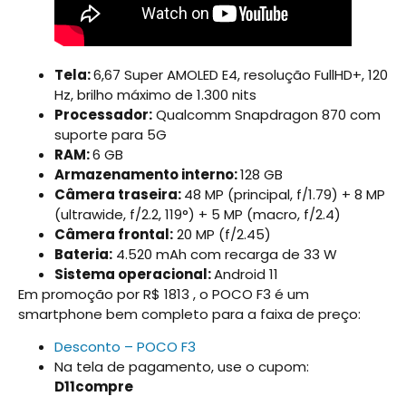
Tela:
6,67 Super AMOLED E4, resolução FullHD+, 120
Hz, brilho máximo de 1.300 nits
Processador:
Qualcomm Snapdragon 870 com
suporte para 5G
RAM:
6 GB
Armazenamento interno:
128 GB
Câmera traseira:
48 MP (principal, f/1.79) + 8 MP
(ultrawide, f/2.2, 119°) + 5 MP (macro, f/2.4)
Câmera frontal:
20 MP (f/2.45)
Bateria:
4.520 mAh com recarga de 33 W
Sistema operacional:
Android 11
Em promoção por R$ 1813 , o POCO F3 é um
smartphone bem completo para a faixa de preço:
Desconto – POCO F3
Na tela de pagamento, use o cupom:
D11compre