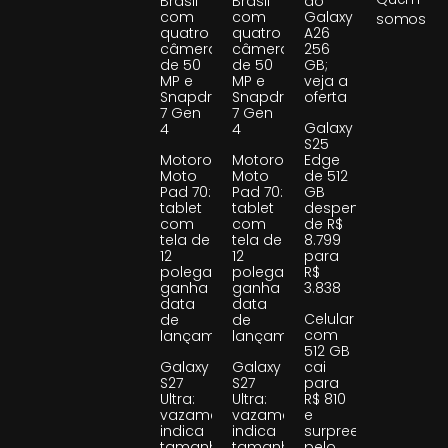
Brasil
Brasil
do
com
com
Galaxy
somos
quatro
quatro
A26
câmeras
câmeras
256
de 50
de 50
GB;
MP e
MP e
veja a
Snapdragon
Snapdragon
oferta
7 Gen
7 Gen
Galaxy
4
4
S25
Motorola
Motorola
Edge
Moto
Moto
de 512
Pad 70:
Pad 70:
GB
tablet
tablet
despenca
com
com
de R$
tela de
tela de
8.799
12
12
para
polegadas
polegadas
R$
ganha
ganha
3.838
data
data
Celular
de
de
com
lançamento
lançamento
512 GB
Galaxy
Galaxy
cai
S27
S27
para
Ultra:
Ultra:
R$ 810
vazamento
vazamento
e
indica
indica
surpreende
tamanho
tamanho
pelo