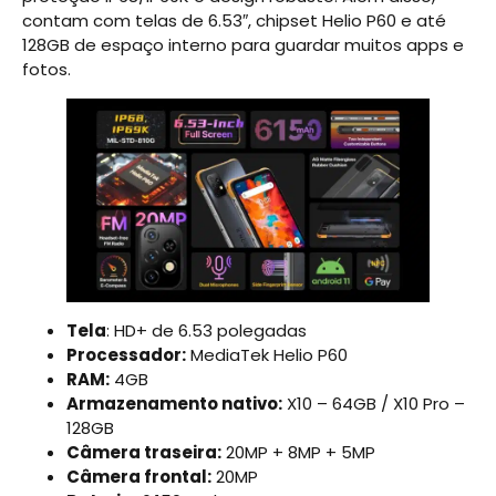
contam com telas de 6.53″, chipset Helio P60 e até
128GB de espaço interno para guardar muitos apps e
fotos.
Tela
: HD+ de 6.53 polegadas
Processador:
MediaTek Helio P60
RAM:
4GB
Armazenamento nativo:
X10 – 64GB / X10 Pro –
128GB
Câmera traseira:
20MP + 8MP + 5MP
Câmera frontal:
20MP