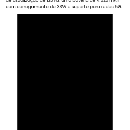
de atualização de 120 Hz, uma bateria de 4.520 mAh
com carregamento de 33W e suporte para redes 5G.