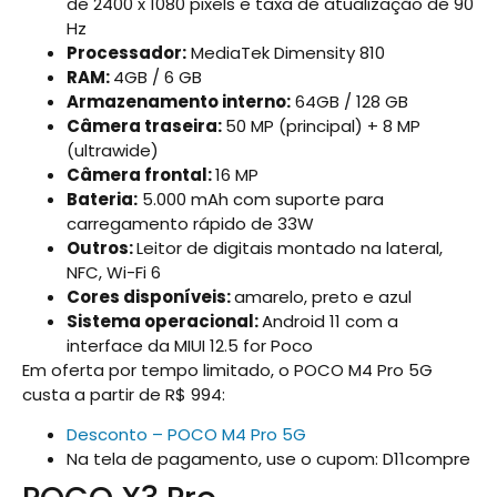
de 2400 x 1080 pixels e taxa de atualização de 90
Hz
Processador:
MediaTek Dimensity 810
RAM:
4GB / 6 GB
Armazenamento interno:
64GB / 128 GB
Câmera traseira:
50 MP (principal) + 8 MP
(ultrawide)
Câmera frontal:
16 MP
Bateria:
5.000 mAh com suporte para
carregamento rápido de 33W
Outros:
Leitor de digitais montado na lateral,
NFC, Wi-Fi 6
Cores disponíveis:
amarelo, preto e azul
Sistema operacional:
Android 11 com a
interface da MIUI 12.5 for Poco
Em oferta por tempo limitado, o POCO M4 Pro 5G
custa a partir de R$ 994:
Desconto – POCO M4 Pro 5G
Na tela de pagamento, use o cupom: D11compre