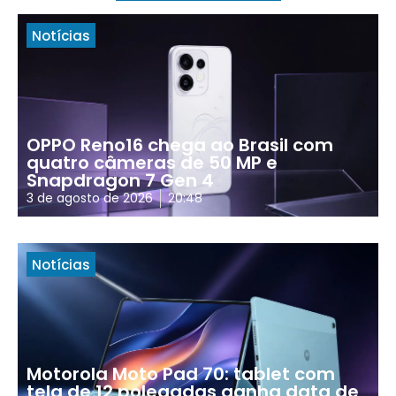
Notícias
OPPO Reno16 chega ao Brasil com
quatro câmeras de 50 MP e
Snapdragon 7 Gen 4
3 de agosto de 2026
20:48
Notícias
Motorola Moto Pad 70: tablet com
tela de 12 polegadas ganha data de