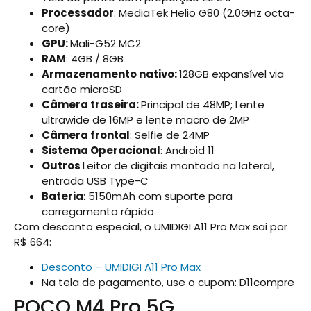
Processador
: MediaTek Helio G80 (2.0GHz octa-
core)
GPU:
Mali-G52 MC2
RAM
: 4GB / 8GB
Armazenamento nativo:
128GB expansível via
cartão microSD
Câmera traseira:
Principal de 48MP; Lente
ultrawide de 16MP e lente macro de 2MP
Câmera frontal
: Selfie de 24MP
Sistema Operacional
: Android 11
Outros
Leitor de digitais montado na lateral,
entrada USB Type-C
Bateria
: 5150mAh com suporte para
carregamento rápido
Com desconto especial, o UMIDIGI A11 Pro Max sai por
R$ 664:
Desconto – UMIDIGI A11 Pro Max
Na tela de pagamento, use o cupom: D11compre
POCO M4 Pro 5G