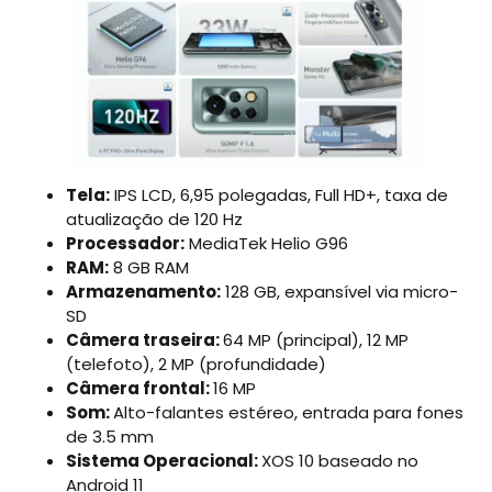
Tela:
IPS LCD, 6,95 polegadas, Full HD+, taxa de
atualização de 120 Hz
Processador:
MediaTek Helio G96
RAM:
8 GB RAM
Armazenamento:
128 GB, expansível via micro-
SD
Câmera traseira:
64 MP (principal), 12 MP
(telefoto), 2 MP (profundidade)
Câmera frontal:
16 MP
Som:
Alto-falantes estéreo, entrada para fones
de 3.5 mm
Sistema Operacional:
XOS 10 baseado no
Android 11