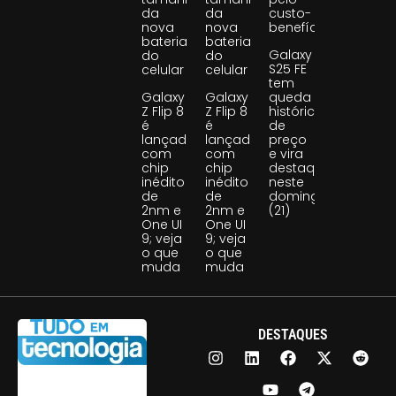
da
da
custo-
nova
nova
benefício
bateria
bateria
Galaxy
do
do
S25 FE
celular
celular
tem
Galaxy
Galaxy
queda
Z Flip 8
Z Flip 8
histórica
é
é
de
lançado
lançado
preço
com
com
e vira
chip
chip
destaque
inédito
inédito
neste
de
de
domingo
2nm e
2nm e
(21)
One UI
One UI
9; veja
9; veja
o que
o que
muda
muda
DESTAQUES