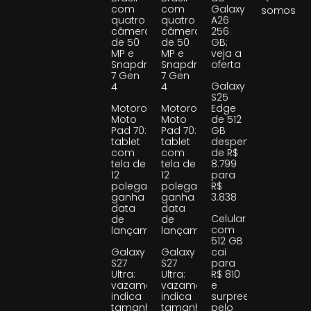
com
com
Galaxy
somos
quatro
quatro
A26
câmeras
câmeras
256
de 50
de 50
GB;
MP e
MP e
veja a
Snapdragon
Snapdragon
oferta
7 Gen
7 Gen
Galaxy
4
4
S25
Motorola
Motorola
Edge
Moto
Moto
de 512
Pad 70:
Pad 70:
GB
tablet
tablet
despenca
com
com
de R$
tela de
tela de
8.799
12
12
para
polegadas
polegadas
R$
ganha
ganha
3.838
data
data
Celular
de
de
com
lançamento
lançamento
512 GB
Galaxy
Galaxy
cai
S27
S27
para
Ultra:
Ultra:
R$ 810
vazamento
vazamento
e
indica
indica
surpreende
tamanho
tamanho
pelo