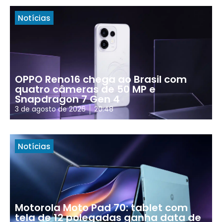
Notícias
OPPO Reno16 chega ao Brasil com
quatro câmeras de 50 MP e
Snapdragon 7 Gen 4
3 de agosto de 2026
20:48
Notícias
Motorola Moto Pad 70: tablet com
tela de 12 polegadas ganha data de