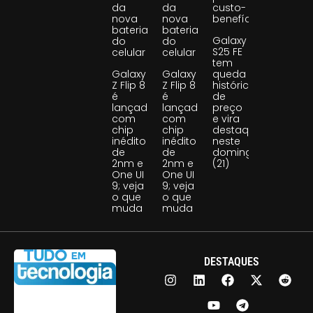
da
da
custo-
nova
nova
benefício
bateria
bateria
Galaxy
do
do
S25 FE
celular
celular
tem
Galaxy
Galaxy
queda
Z Flip 8
Z Flip 8
histórica
é
é
de
lançado
lançado
preço
com
com
e vira
chip
chip
destaque
inédito
inédito
neste
de
de
domingo
2nm e
2nm e
(21)
One UI
One UI
9; veja
9; veja
o que
o que
muda
muda
DESTAQUES