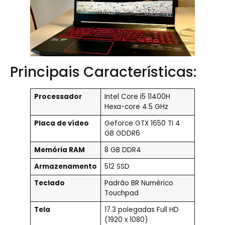
Principais Características:
Processador
Intel Core i5 11400H
Hexa-core 4.5 GHz
Placa de vídeo
Geforce GTX 1650 TI 4
GB GDDR6
Memória RAM
8 GB DDR4
Armazenamento
512 SSD
Teclado
Padrão BR Numérico
Touchpad
Tela
17.3 polegadas Full HD
(1920 x 1080)