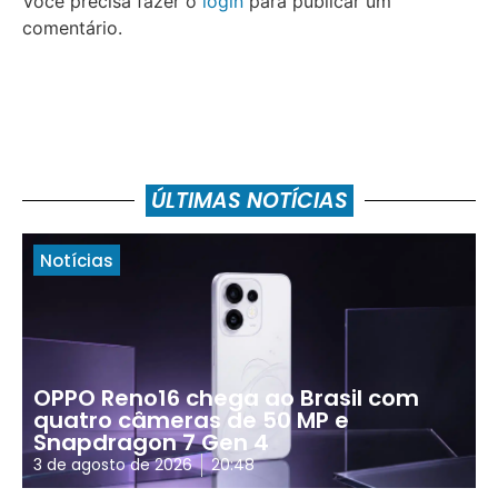
Você precisa fazer o
login
para publicar um
comentário.
ÚLTIMAS NOTÍCIAS
Notícias
OPPO Reno16 chega ao Brasil com
quatro câmeras de 50 MP e
Snapdragon 7 Gen 4
3 de agosto de 2026
20:48