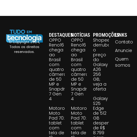
DESTAQUES
NOTÍCIAS
PROMOÇÕES
LINKS
OPPO
OPPO
Shopee
Contato
© Copyright 2024,
Reno16
Reno16
derruba
Todos os direitos
chega
chega
o
Anuncie
reservados.
ao
ao
preço
Quem
Brasil
Brasil
do
com
com
Galaxy
somos
quatro
quatro
A26
câmeras
câmeras
256
de 50
de 50
GB;
MP e
MP e
veja a
Snapdragon
Snapdragon
oferta
7 Gen
7 Gen
Galaxy
4
4
S25
Motorola
Motorola
Edge
Moto
Moto
de 512
Pad 70:
Pad 70:
GB
tablet
tablet
despenca
com
com
de R$
tela de
tela de
8.799