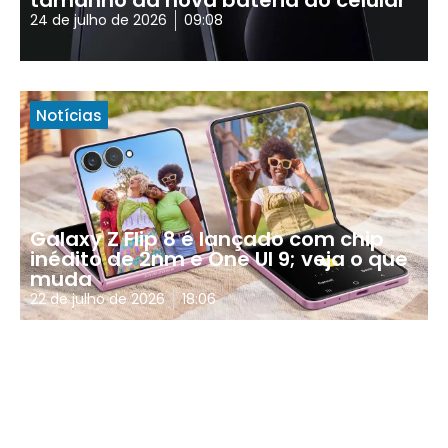
tamanho da nova bateria do celular
24 de julho de 2026
09:08
Notícias
Galaxy Z Flip 8 é lançado com chip
inédito de 2nm e One UI 9; veja o que
muda
22 de julho de 2026
18:06