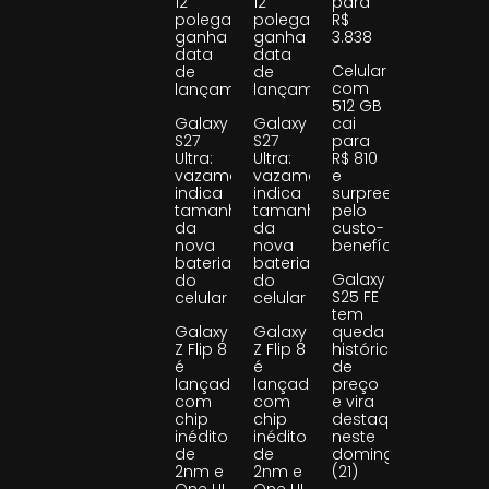
12
12
para
polegadas
polegadas
R$
ganha
ganha
3.838
data
data
Celular
de
de
com
lançamento
lançamento
512 GB
Galaxy
Galaxy
cai
S27
S27
para
Ultra:
Ultra:
R$ 810
vazamento
vazamento
e
indica
indica
surpreende
tamanho
tamanho
pelo
da
da
custo-
nova
nova
benefício
bateria
bateria
Galaxy
do
do
S25 FE
celular
celular
tem
Galaxy
Galaxy
queda
Z Flip 8
Z Flip 8
histórica
é
é
de
lançado
lançado
preço
com
com
e vira
chip
chip
destaque
inédito
inédito
neste
de
de
domingo
2nm e
2nm e
(21)