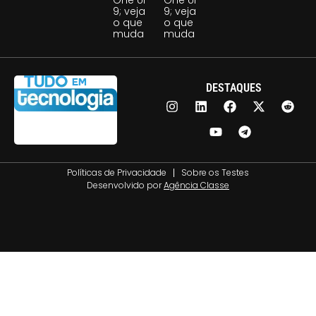
One UI
One UI
9; veja
9; veja
o que
o que
muda
muda
DESTAQUES
Políticas de Privacidade
Sobre os Testes
Desenvolvido por
Agência Classe