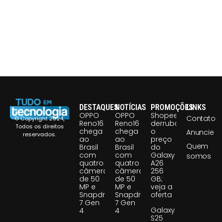
DESTAQUES
NOTÍCIAS
PROMOÇÕES
LINKS
OPPO
OPPO
Shopee
Contato
© Copyright 2024,
Reno16
Reno16
derruba
Todos os direitos
chega
chega
o
Anuncie
reservados.
ao
ao
preço
Quem
Brasil
Brasil
do
com
com
Galaxy
somos
quatro
quatro
A26
câmeras
câmeras
256
de 50
de 50
GB;
MP e
MP e
veja a
Snapdragon
Snapdragon
oferta
7 Gen
7 Gen
Galaxy
4
4
S25