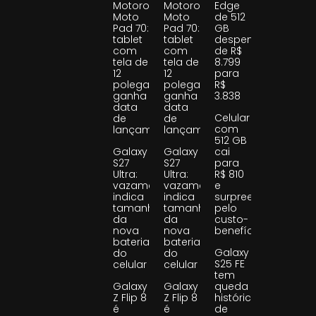
Motorola
Motorola
Edge
Moto
Moto
de 512
Pad 70:
Pad 70:
GB
tablet
tablet
despenca
com
com
de R$
tela de
tela de
8.799
12
12
para
polegadas
polegadas
R$
ganha
ganha
3.838
data
data
Celular
de
de
com
lançamento
lançamento
512 GB
Galaxy
Galaxy
cai
S27
S27
para
Ultra:
Ultra:
R$ 810
vazamento
vazamento
e
indica
indica
surpreende
tamanho
tamanho
pelo
da
da
custo-
nova
nova
benefício
bateria
bateria
Galaxy
do
do
S25 FE
celular
celular
tem
Galaxy
Galaxy
queda
Z Flip 8
Z Flip 8
histórica
é
é
de