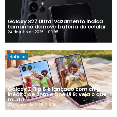
Galaxy S27 Ultra: vazamento indica
tamanho da nova bateria do celular
24 de julho de 2026
09:08
Notícias
Galaxy Z Flip 8 é lançado com chip
inédito de 2nm e One UI 9; veja o que
muda
22 de julho de 2026
18:06