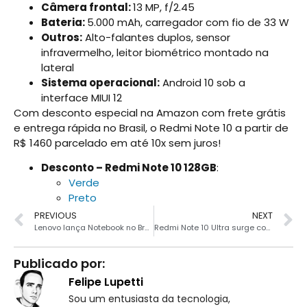
Câmera frontal:
13 MP, f/2.45
Bateria:
5.000 mAh, carregador com fio de 33 W
Outros:
Alto-falantes duplos, sensor
infravermelho, leitor biométrico montado na
lateral
Sistema operacional:
Android 10 sob a
interface MIUI 12
Com desconto especial na Amazon com frete grátis
e entrega rápida no Brasil, o Redmi Note 10 a partir de
R$ 1460 parcelado em até 10x sem juros!
Desconto – Redmi Note 10 128GB
:
Verde
Preto
PREVIOUS
NEXT
Lenovo lança Notebook no Brasil com bateria de longa duração
Redmi Note 10 Ultra surge com Dimensity 1200 e tela AMOLED
Publicado por:
Felipe Lupetti
Sou um entusiasta da tecnologia,