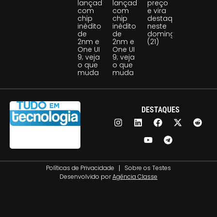
lançado
lançado
preço
com
com
e vira
chip
chip
destaque
inédito
inédito
neste
de
de
domingo
2nm e
2nm e
(21)
One UI
One UI
9; veja
9; veja
o que
o que
muda
muda
DESTAQUES
Políticas de Privacidade
Sobre os Testes
Desenvolvido por
Agência Classe