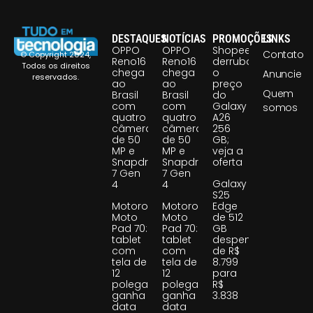
DESTAQUES
NOTÍCIAS
PROMOÇÕES
LINKS
OPPO
OPPO
Shopee
Contato
© Copyright 2024,
Reno16
Reno16
derruba
Todos os direitos
chega
chega
o
Anuncie
reservados.
ao
ao
preço
Quem
Brasil
Brasil
do
com
com
Galaxy
somos
quatro
quatro
A26
câmeras
câmeras
256
de 50
de 50
GB;
MP e
MP e
veja a
Snapdragon
Snapdragon
oferta
7 Gen
7 Gen
Galaxy
4
4
S25
Motorola
Motorola
Edge
Moto
Moto
de 512
Pad 70:
Pad 70:
GB
tablet
tablet
despenca
com
com
de R$
tela de
tela de
8.799
12
12
para
polegadas
polegadas
R$
ganha
ganha
3.838
data
data