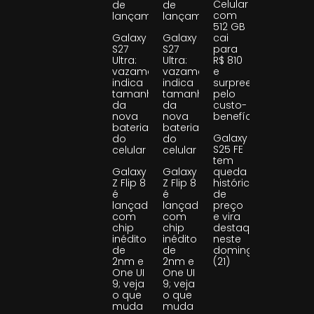
Celular
de
de
com
lançamento
lançamento
512 GB
Galaxy
Galaxy
cai
S27
S27
para
Ultra:
Ultra:
R$ 810
vazamento
vazamento
e
indica
indica
surpreende
tamanho
tamanho
pelo
da
da
custo-
nova
nova
benefício
bateria
bateria
Galaxy
do
do
S25 FE
celular
celular
tem
Galaxy
Galaxy
queda
Z Flip 8
Z Flip 8
histórica
é
é
de
lançado
lançado
preço
com
com
e vira
chip
chip
destaque
inédito
inédito
neste
de
de
domingo
2nm e
2nm e
(21)
One UI
One UI
9; veja
9; veja
o que
o que
muda
muda