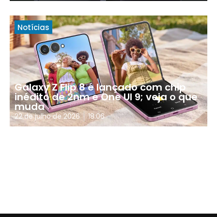
Notícias
Galaxy Z Flip 8 é lançado com chip
inédito de 2nm e One UI 9; veja o que
muda
22 de julho de 2026
18:06