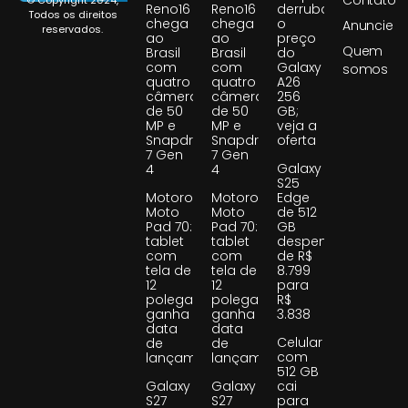
Reno16
Reno16
derruba
Todos os direitos
chega
chega
o
Anuncie
reservados.
ao
ao
preço
Quem
Brasil
Brasil
do
com
com
Galaxy
somos
quatro
quatro
A26
câmeras
câmeras
256
de 50
de 50
GB;
MP e
MP e
veja a
Snapdragon
Snapdragon
oferta
7 Gen
7 Gen
Galaxy
4
4
S25
Motorola
Motorola
Edge
Moto
Moto
de 512
Pad 70:
Pad 70:
GB
tablet
tablet
despenca
com
com
de R$
tela de
tela de
8.799
12
12
para
polegadas
polegadas
R$
ganha
ganha
3.838
data
data
Celular
de
de
com
lançamento
lançamento
512 GB
Galaxy
Galaxy
cai
S27
S27
para