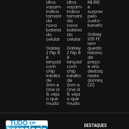
Ultra:
Ultra:
R$ 810
vazamento
vazamento
e
indica
indica
surpreende
tamanho
tamanho
pelo
da
da
custo-
nova
nova
benefício
bateria
bateria
Galaxy
do
do
S25 FE
celular
celular
tem
Galaxy
Galaxy
queda
Z Flip 8
Z Flip 8
histórica
é
é
de
lançado
lançado
preço
com
com
e vira
chip
chip
destaque
inédito
inédito
neste
de
de
domingo
2nm e
2nm e
(21)
One UI
One UI
9; veja
9; veja
o que
o que
muda
muda
DESTAQUES