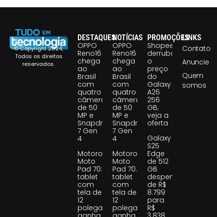
DESTAQUES
NOTÍCIAS
PROMOÇÕES
LINKS
OPPO
OPPO
Shopee
Contato
© Copyright 2024,
Reno16
Reno16
derruba
Todos os direitos
chega
chega
o
Anuncie
reservados.
ao
ao
preço
Quem
Brasil
Brasil
do
com
com
Galaxy
somos
quatro
quatro
A26
câmeras
câmeras
256
de 50
de 50
GB;
MP e
MP e
veja a
Snapdragon
Snapdragon
oferta
7 Gen
7 Gen
Galaxy
4
4
S25
Motorola
Motorola
Edge
Moto
Moto
de 512
Pad 70:
Pad 70:
GB
tablet
tablet
despenca
com
com
de R$
tela de
tela de
8.799
12
12
para
polegadas
polegadas
R$
ganha
ganha
3.838