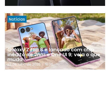
Notícias
Galaxy Z Flip 8 é lançado com chip
inédito de 2nm e One UI 9; veja o que
muda
22 de julho de 2026
18:06