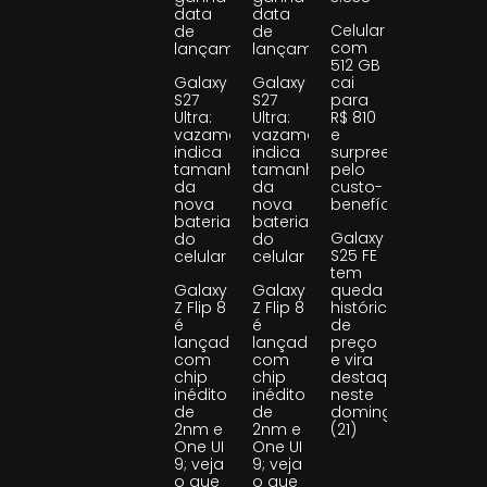
data
data
Celular
de
de
com
lançamento
lançamento
512 GB
Galaxy
Galaxy
cai
S27
S27
para
Ultra:
Ultra:
R$ 810
vazamento
vazamento
e
indica
indica
surpreende
tamanho
tamanho
pelo
da
da
custo-
nova
nova
benefício
bateria
bateria
Galaxy
do
do
S25 FE
celular
celular
tem
Galaxy
Galaxy
queda
Z Flip 8
Z Flip 8
histórica
é
é
de
lançado
lançado
preço
com
com
e vira
chip
chip
destaque
inédito
inédito
neste
de
de
domingo
2nm e
2nm e
(21)
One UI
One UI
9; veja
9; veja
o que
o que