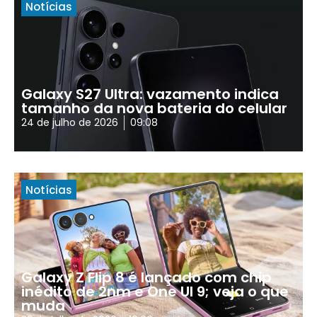
Notícias
Galaxy S27 Ultra: vazamento indica
tamanho da nova bateria do celular
24 de julho de 2026
09:08
Notícias
Galaxy Z Flip 8 é lançado com chip
inédito de 2nm e One UI 9; veja o que
muda