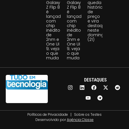
Galaxy
Galaxy
queda
Z Flip 8
Z Flip 8
histórica
é
é
de
lançado
lançado
preço
com
com
e vira
chip
chip
destaque
inédito
inédito
neste
de
de
domingo
2nm e
2nm e
(21)
One UI
One UI
9; veja
9; veja
o que
o que
muda
muda
DESTAQUES
Políticas de Privacidade
Sobre os Testes
Desenvolvido por
Agência Classe