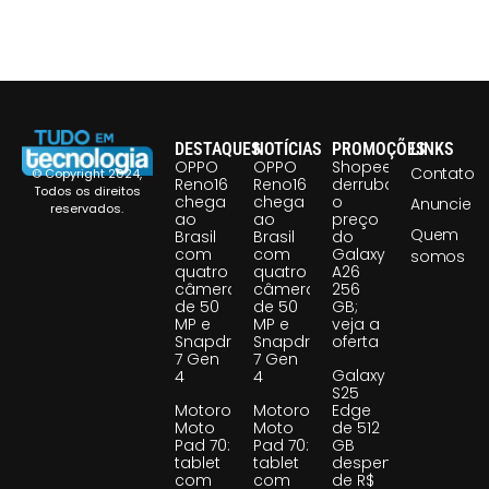
DESTAQUES
NOTÍCIAS
PROMOÇÕES
LINKS
OPPO
OPPO
Shopee
Contato
© Copyright 2024,
Reno16
Reno16
derruba
Todos os direitos
chega
chega
o
Anuncie
reservados.
ao
ao
preço
Quem
Brasil
Brasil
do
com
com
Galaxy
somos
quatro
quatro
A26
câmeras
câmeras
256
de 50
de 50
GB;
MP e
MP e
veja a
Snapdragon
Snapdragon
oferta
7 Gen
7 Gen
Galaxy
4
4
S25
Motorola
Motorola
Edge
Moto
Moto
de 512
Pad 70:
Pad 70:
GB
tablet
tablet
despenca
com
com
de R$