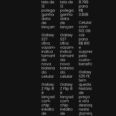
tela de
tela de
8.799
12
12
para
polegadas
polegadas
R$
ganha
ganha
3.838
data
data
Celular
de
de
com
lançamento
lançamento
512 GB
Galaxy
Galaxy
cai
S27
S27
para
Ultra:
Ultra:
R$ 810
vazamento
vazamento
e
indica
indica
surpreende
tamanho
tamanho
pelo
da
da
custo-
nova
nova
benefício
bateria
bateria
Galaxy
do
do
S25 FE
celular
celular
tem
Galaxy
Galaxy
queda
Z Flip 8
Z Flip 8
histórica
é
é
de
lançado
lançado
preço
com
com
e vira
chip
chip
destaque
inédito
inédito
neste
de
de
domingo