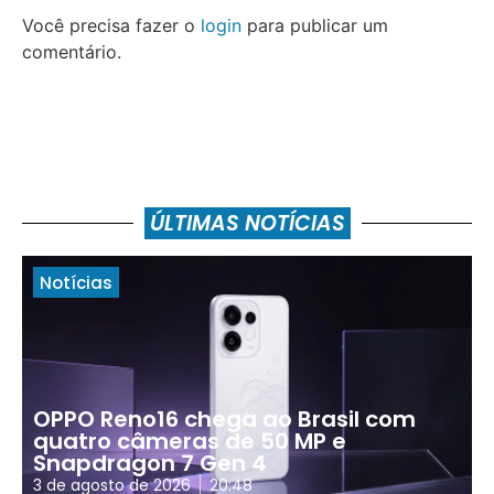
Você precisa fazer o
login
para publicar um
comentário.
ÚLTIMAS NOTÍCIAS
Notícias
OPPO Reno16 chega ao Brasil com
quatro câmeras de 50 MP e
Snapdragon 7 Gen 4
3 de agosto de 2026
20:48