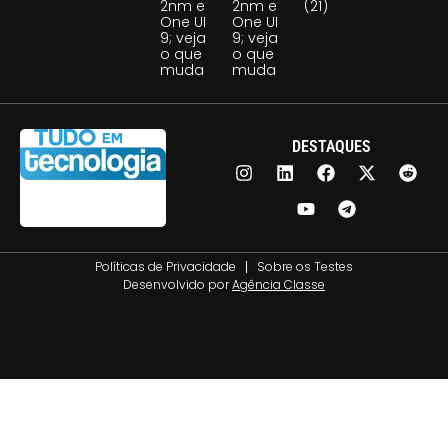
2nm e
2nm e
(21)
One UI
One UI
9; veja
9; veja
o que
o que
muda
muda
DESTAQUES
Políticas de Privacidade
Sobre os Testes
Desenvolvido por
Agência Classe