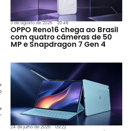
3 de agosto de 2026
20:48
OPPO Reno16 chega ao Brasil
com quatro câmeras de 50
MP e Snapdragon 7 Gen 4
r
o
e
-
24 de julho de 2026
09:22