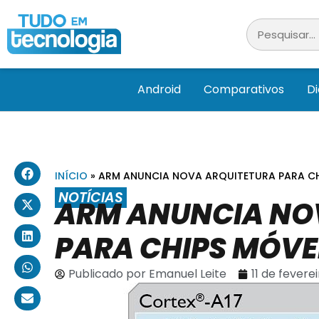
Android
Comparativos
D
INÍCIO
»
ARM ANUNCIA NOVA ARQUITETURA PARA CH
NOTÍCIAS
ARM ANUNCIA NO
PARA CHIPS MÓVE
Publicado por
Emanuel Leite
11 de fevere