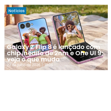
Notícias
Galaxy Z Flip 8 é lançado com
chip inédito de 2nm e One UI 9;
veja o que muda
22 de julho de 2026
18:06