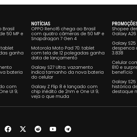
NOTÍCIAS
PROMOÇÕE
 Brasil
OPPO Reno16 chega ao Brasil
Shopee der
de 50 MP e
com quatro câmeras de 50 MP e
Galaxy A26 
Snapdragon 7 Gen 4
Galaxy S25
tablet
Motorola Moto Pad 70: tablet
despenca d
adas ganha
com tela de 12 polegadas ganha
3.838
data de lançamento
Celular co
amento
Galaxy S27 Ultra: vazamento
810 e surp
va bateria
indica tamanho da nova bateria
benefício
do celular
Galaxy S25
çado com
Galaxy Z Flip 8 é lançado com
histórica d
One UI 9;
chip inédito de 2nm e One UI 9;
destaque n
veja o que muda