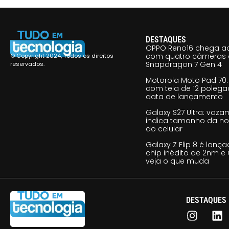
DESTAQUES
OPPO Reno16 chega ao
com quatro câmeras 
© Copyright 2024, Todos os direitos
Snapdragon 7 Gen 4
reservados.
Motorola Moto Pad 70: 
com tela de 12 poleg
data de lançamento
Galaxy S27 Ultra: vaz
indica tamanho da no
do celular
Galaxy Z Flip 8 é lan
chip inédito de 2nm e 
veja o que muda
DESTAQUES