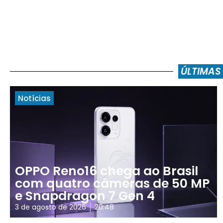
ÚLTIMAS
Notícias
OPPO Reno16 chega ao Brasil
com quatro câmeras de 50 MP
e Snapdragon 7 Gen 4
3 de agosto de 2026
20:48