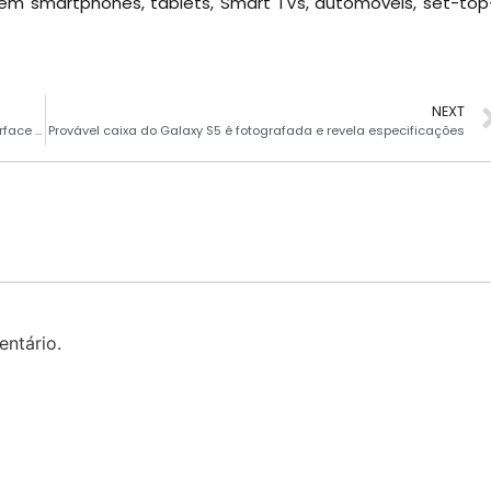
em smartphones, tablets, Smart TVs, automóveis, set-top
NEXT
Ícones no convite a evento no MWC 2014 sugerem nova interface da Samsung
Provável caixa do Galaxy S5 é fotografada e revela especificações
ntário.