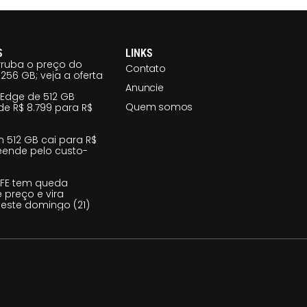
S
LINKS
ruba o preço do
Contato
256 GB; veja a oferta
Anuncie
 Edge de 512 GB
Quem somos
e R$ 8.799 para R$
m 512 GB cai para R$
reende pelo custo-
 FE tem queda
e preço e vira
este domingo (21)