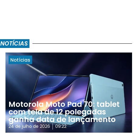
 NOTÍCIAS
Notícias
Motorola Moto Pad 70: tablet
com tela de 12 polegadas
ganha data de lançamento
24 de julho de 2026
09:22