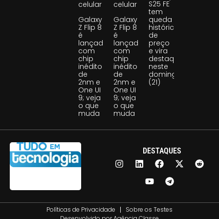
S25 FE
celular
celular
tem
Galaxy
Galaxy
queda
Z Flip 8
Z Flip 8
histórica
é
é
de
lançado
lançado
preço
com
com
e vira
chip
chip
destaque
inédito
inédito
neste
de
de
domingo
2nm e
2nm e
(21)
One UI
One UI
9; veja
9; veja
o que
o que
muda
muda
DESTAQUES
Políticas de Privacidade
Sobre os Testes
Desenvolvido por
Agência Classe