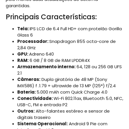
garantidas.
Principais Características:
Tela:
IPS LCD de 6.4 Full HD+ com protelão Gorilla
Glass 6
Processador:
Snapdragon 855 octa-core de
2,84 GHz
GPU:
Adreno 640
RAM:
6 GB / 8 GB de RAM LPDDR4X
Armazenamento interno:
64, 128 ou 256 GB UFS
2.1
Câmeras:
Dupla giratória de 48 MP (Sony
IMX586) f .1.79 + ultrawide de 13 MP (125°) f/2.4
Bateria:
5.000 mAh com Quick Charge 4.0
Conectividade:
Wi-Fi 802.11ax, Bluetooth 5.0, NFC,
USB-C, FM e entrada P2
Outros:
Alto-falantes estéreo e sensor de
digitais traseiro
Sistema Operacional:
Android 9 Pie com