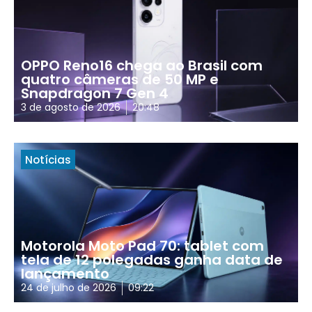
OPPO Reno16 chega ao Brasil com
quatro câmeras de 50 MP e
Snapdragon 7 Gen 4
3 de agosto de 2026
20:48
Notícias
Motorola Moto Pad 70: tablet com
tela de 12 polegadas ganha data de
lançamento
24 de julho de 2026
09:22