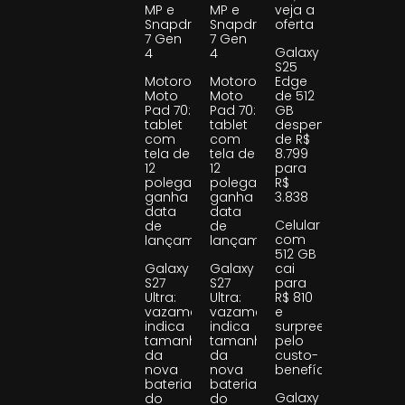
MP e
MP e
veja a
Snapdragon
Snapdragon
oferta
7 Gen
7 Gen
Galaxy
4
4
S25
Motorola
Motorola
Edge
Moto
Moto
de 512
Pad 70:
Pad 70:
GB
tablet
tablet
despenca
com
com
de R$
tela de
tela de
8.799
12
12
para
polegadas
polegadas
R$
ganha
ganha
3.838
data
data
Celular
de
de
com
lançamento
lançamento
512 GB
Galaxy
Galaxy
cai
S27
S27
para
Ultra:
Ultra:
R$ 810
vazamento
vazamento
e
indica
indica
surpreende
tamanho
tamanho
pelo
da
da
custo-
nova
nova
benefício
bateria
bateria
Galaxy
do
do