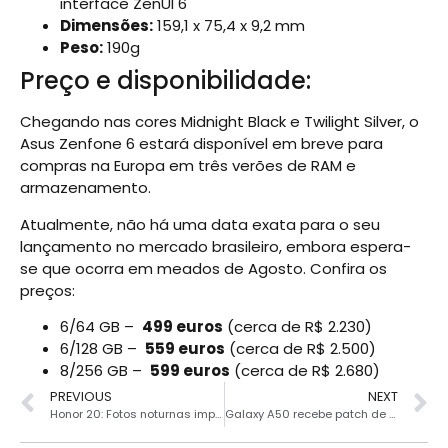
interface ZenUI 6
Dimensões:
159,1 x 75,4 x 9,2 mm
Peso:
190g
Preço e disponibilidade:
Chegando nas cores Midnight Black e Twilight Silver, o
Asus Zenfone 6 estará disponível em breve para
compras na Europa em três verões de RAM e
armazenamento.
Atualmente, não há uma data exata para o seu
lançamento no mercado brasileiro, embora espera-
se que ocorra em meados de Agosto. Confira os
preços:
6/64 GB –
499 euros
(cerca de R$ 2.230)
6/128 GB –
559 euros
(cerca de R$ 2.500)
8/256 GB –
599 euros
(cerca de R$ 2.680)
PREVIOUS
NEXT
Honor 20: Fotos noturnas impressionam
Galaxy A50 recebe patch de Maio e melhorias na câmera