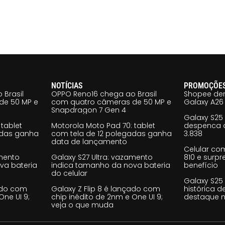
NOTÍCIAS
PROMOÇÕE
 Brasil
OPPO Reno16 chega ao Brasil
Shopee der
de 50 MP e
com quatro câmeras de 50 MP e
Galaxy A26 
Snapdragon 7 Gen 4
Galaxy S25
tablet
Motorola Moto Pad 70: tablet
despenca d
adas ganha
com tela de 12 polegadas ganha
3.838
data de lançamento
Celular co
amento
Galaxy S27 Ultra: vazamento
810 e surp
va bateria
indica tamanho da nova bateria
benefício
do celular
Galaxy S25
çado com
Galaxy Z Flip 8 é lançado com
histórica d
One UI 9;
chip inédito de 2nm e One UI 9;
destaque n
veja o que muda