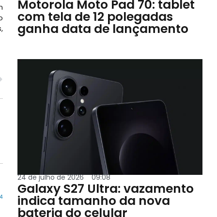
Motorola Moto Pad 70: tablet
m
com tela de 12 polegadas
o
ganha data de lançamento
,
24 de julho de 2026
09:08
Galaxy S27 Ultra: vazamento
indica tamanho da nova
44
bateria do celular