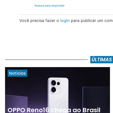
Acesse para responder
Você precisa fazer o
login
para publicar um come
ÚLTIMAS
Notícias
OPPO Reno16 chega ao Brasil