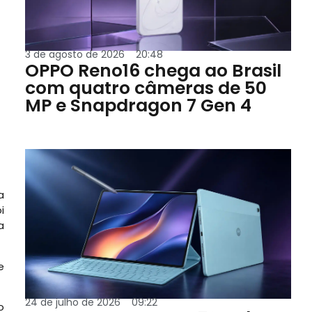
3 de agosto de 2026
20:48
OPPO Reno16 chega ao Brasil
com quatro câmeras de 50
MP e Snapdragon 7 Gen 4
a
i
a
e
24 de julho de 2026
09:22
o