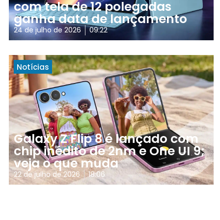
com tela de 12 polegadas
ganha data de lançamento
24 de julho de 2026
09:22
Notícias
Galaxy Z Flip 8 é lançado com
chip inédito de 2nm e One UI 9;
veja o que muda
22 de julho de 2026
18:06