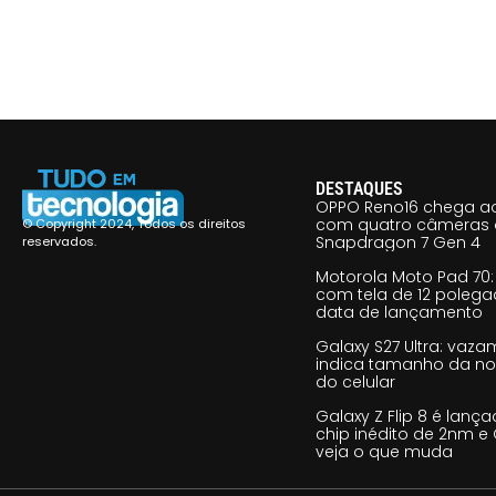
DESTAQUES
OPPO Reno16 chega ao
com quatro câmeras 
© Copyright 2024, Todos os direitos
Snapdragon 7 Gen 4
reservados.
Motorola Moto Pad 70: 
com tela de 12 poleg
data de lançamento
Galaxy S27 Ultra: vaz
indica tamanho da no
do celular
Galaxy Z Flip 8 é lan
chip inédito de 2nm e 
veja o que muda