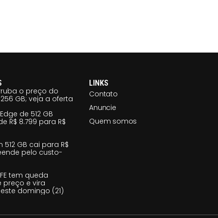
S
LINKS
ruba o preço do
Contato
256 GB; veja a oferta
Anuncie
 Edge de 512 GB
Quem somos
e R$ 8.799 para R$
m 512 GB cai para R$
reende pelo custo-
 FE tem queda
e preço e vira
este domingo (21)