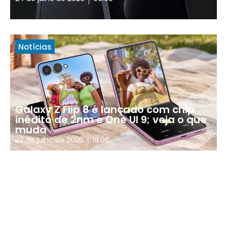
Notícias
Galaxy Z Flip 8 é lançado com chip
inédito de 2nm e One UI 9; veja o que
muda
22 de julho de 2026
18:06