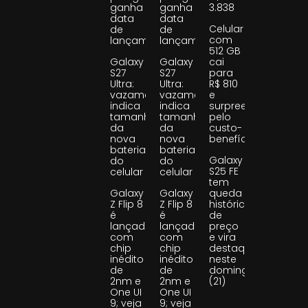
ganha
ganha
3.838
data
data
Celular
de
de
com
lançamento
lançamento
512 GB
Galaxy
Galaxy
cai
S27
S27
para
Ultra:
Ultra:
R$ 810
vazamento
vazamento
e
indica
indica
surpreende
tamanho
tamanho
pelo
da
da
custo-
nova
nova
benefício
bateria
bateria
Galaxy
do
do
S25 FE
celular
celular
tem
Galaxy
Galaxy
queda
Z Flip 8
Z Flip 8
histórica
é
é
de
lançado
lançado
preço
com
com
e vira
chip
chip
destaque
inédito
inédito
neste
de
de
domingo
2nm e
2nm e
(21)
One UI
One UI
9; veja
9; veja