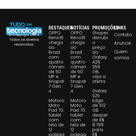
DESTAQUES
NOTÍCIAS
PROMOÇÕES
LINKS
OPPO
OPPO
Shopee
Contato
© Copyright 2024,
Reno16
Reno16
derruba
Todos os direitos
chega
chega
o
Anuncie
reservados.
ao
ao
preço
Quem
Brasil
Brasil
do
com
com
Galaxy
somos
quatro
quatro
A26
câmeras
câmeras
256
de 50
de 50
GB;
MP e
MP e
veja a
Snapdragon
Snapdragon
oferta
7 Gen
7 Gen
Galaxy
4
4
S25
Motorola
Motorola
Edge
Moto
Moto
de 512
Pad 70:
Pad 70:
GB
tablet
tablet
despenca
com
com
de R$
tela de
tela de
8.799
12
12
para
polegadas
polegadas
R$