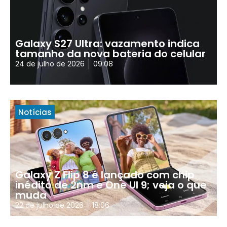
Galaxy S27 Ultra: vazamento indica
tamanho da nova bateria do celular
24 de julho de 2026
09:08
Notícias
Galaxy Z Flip 8 é lançado com chip
inédito de 2nm e One UI 9; veja o que
muda
22 de julho de 2026
18:06