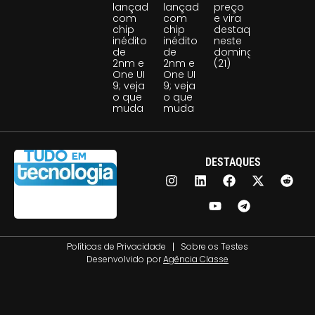
lançado
lançado
preço
com
com
e vira
chip
chip
destaque
inédito
inédito
neste
de
de
domingo
2nm e
2nm e
(21)
One UI
One UI
9; veja
9; veja
o que
o que
muda
muda
DESTAQUES
Políticas de Privacidade
Sobre os Testes
Desenvolvido por
Agência Classe