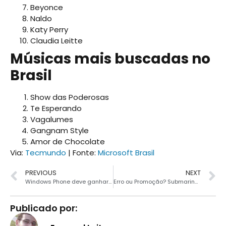
Beyonce
Naldo
Katy Perry
Claudia Leitte
Músicas mais buscadas no
Brasil
Show das Poderosas
Te Esperando
Vagalumes
Gangnam Style
Amor de Chocolate
Via:
Tecmundo
| Fonte:
Microsoft Brasil
PREVIOUS
NEXT
Windows Phone deve ganhar gesto para fechar apps
Erro ou Promoção? Submarino vende Xbox One por R$1319,91
Publicado por: