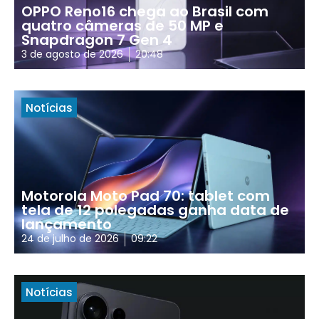
OPPO Reno16 chega ao Brasil com
quatro câmeras de 50 MP e
Snapdragon 7 Gen 4
3 de agosto de 2026
20:48
Notícias
Motorola Moto Pad 70: tablet com
tela de 12 polegadas ganha data de
lançamento
24 de julho de 2026
09:22
Notícias