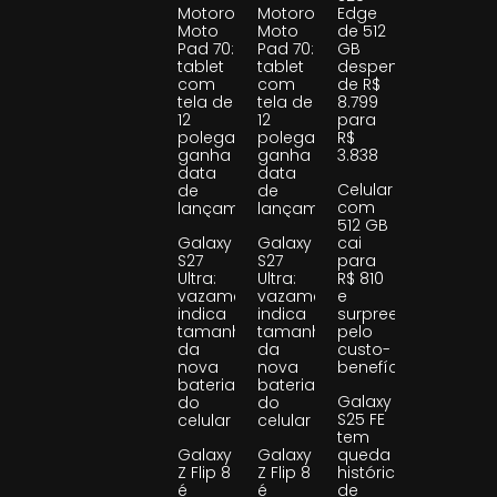
Motorola
Motorola
Edge
Moto
Moto
de 512
Pad 70:
Pad 70:
GB
tablet
tablet
despenca
com
com
de R$
tela de
tela de
8.799
12
12
para
polegadas
polegadas
R$
ganha
ganha
3.838
data
data
Celular
de
de
com
lançamento
lançamento
512 GB
Galaxy
Galaxy
cai
S27
S27
para
Ultra:
Ultra:
R$ 810
vazamento
vazamento
e
indica
indica
surpreende
tamanho
tamanho
pelo
da
da
custo-
nova
nova
benefício
bateria
bateria
Galaxy
do
do
S25 FE
celular
celular
tem
Galaxy
Galaxy
queda
Z Flip 8
Z Flip 8
histórica
é
é
de