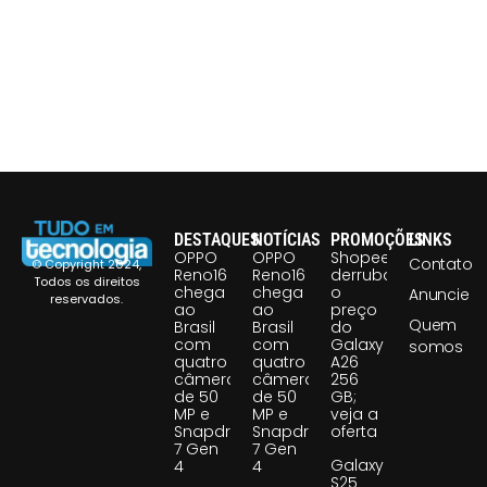
DESTAQUES
NOTÍCIAS
PROMOÇÕES
LINKS
OPPO
OPPO
Shopee
Contato
© Copyright 2024,
Reno16
Reno16
derruba
Todos os direitos
chega
chega
o
Anuncie
reservados.
ao
ao
preço
Quem
Brasil
Brasil
do
com
com
Galaxy
somos
quatro
quatro
A26
câmeras
câmeras
256
de 50
de 50
GB;
MP e
MP e
veja a
Snapdragon
Snapdragon
oferta
7 Gen
7 Gen
Galaxy
4
4
S25