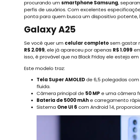
procurando um
smartphone Samsung
, separa
perfis de usuários. Com excelentes especificaçõ
ponta para quem busca um dispositivo potente, 
Galaxy A25
Se você quer um
celular completo
sem gastar 
R$ 2.099
, ele já apareceu por apenas
R$ 1.099
em
isso, é provável que na Black Friday ele esteja e
Este modelo traz:
Tela Super AMOLED
de 6,5 polegadas co
fluida.
Câmera principal de
50 MP
e uma câmera f
Bateria de 5000 mAh
e carregamento rápid
Sistema
One UI 6
com Android 14, proporcio