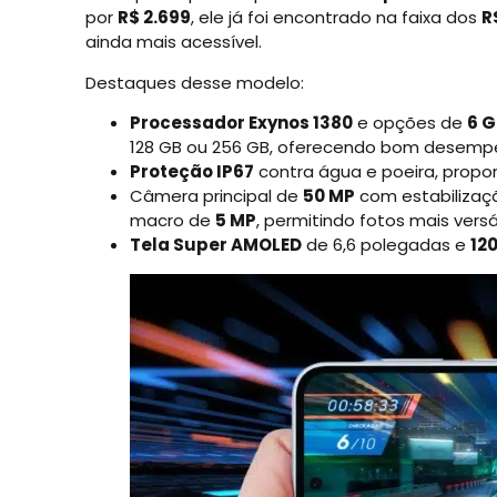
por
R$ 2.699
, ele já foi encontrado na faixa dos
R
ainda mais acessível.
Destaques desse modelo:
Processador Exynos 1380
e opções de
6 G
128 GB ou 256 GB, oferecendo bom desempe
Proteção IP67
contra água e poeira, prop
Câmera principal de
50 MP
com estabilizaç
macro de
5 MP
, permitindo fotos mais vers
Tela Super AMOLED
de 6,6 polegadas e
12