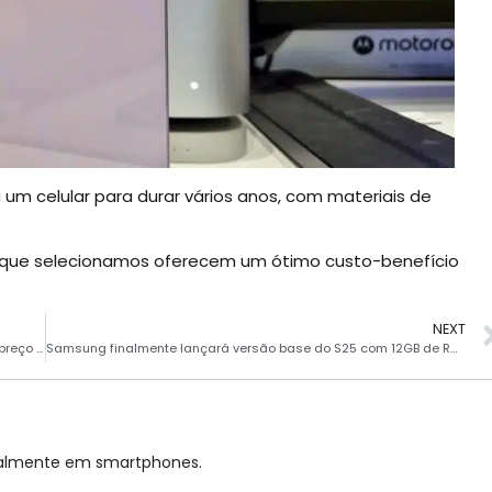
 celular para durar vários anos, com materiais de
que selecionamos oferecem um ótimo custo-benefício
NEXT
OFERTA 11.11 | AliExpress vende Infinix Note 40 5G 256GB com preço incrível
Samsung finalmente lançará versão base do S25 com 12GB de RAM
cialmente em smartphones.