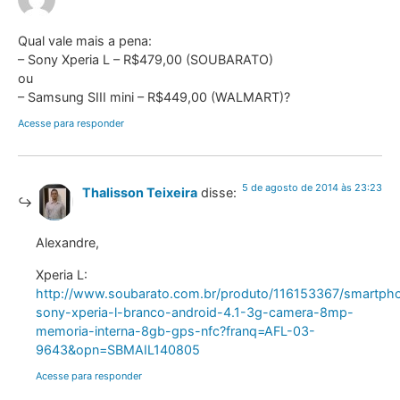
Qual vale mais a pena:
– Sony Xperia L – R$479,00 (SOUBARATO)
ou
– Samsung SIII mini – R$449,00 (WALMART)?
Acesse para responder
5 de agosto de 2014 às 23:23
Thalisson Teixeira
disse:
Alexandre,
Xperia L:
http://www.soubarato.com.br/produto/116153367/smartph
sony-xperia-l-branco-android-4.1-3g-camera-8mp-
memoria-interna-8gb-gps-nfc?franq=AFL-03-
9643&opn=SBMAIL140805
Acesse para responder