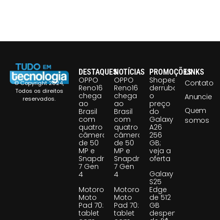
DESTAQUES
NOTÍCIAS
PROMOÇÕES
LINKS
OPPO
OPPO
Shopee
Contato
© Copyright 2024,
Reno16
Reno16
derruba
Todos os direitos
chega
chega
o
Anuncie
reservados.
ao
ao
preço
Quem
Brasil
Brasil
do
com
com
Galaxy
somos
quatro
quatro
A26
câmeras
câmeras
256
de 50
de 50
GB;
MP e
MP e
veja a
Snapdragon
Snapdragon
oferta
7 Gen
7 Gen
Galaxy
4
4
S25
Motorola
Motorola
Edge
Moto
Moto
de 512
Pad 70:
Pad 70:
GB
tablet
tablet
despenca