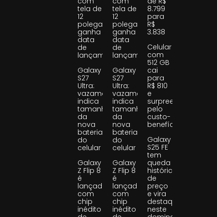
com
com
de R$
tela de
tela de
8.799
12
12
para
polegadas
polegadas
R$
ganha
ganha
3.838
data
data
Celular
de
de
com
lançamento
lançamento
512 GB
Galaxy
Galaxy
cai
S27
S27
para
Ultra:
Ultra:
R$ 810
vazamento
vazamento
e
indica
indica
surpreende
tamanho
tamanho
pelo
da
da
custo-
nova
nova
benefício
bateria
bateria
Galaxy
do
do
S25 FE
celular
celular
tem
Galaxy
Galaxy
queda
Z Flip 8
Z Flip 8
histórica
é
é
de
lançado
lançado
preço
com
com
e vira
chip
chip
destaque
inédito
inédito
neste
de
de
domingo