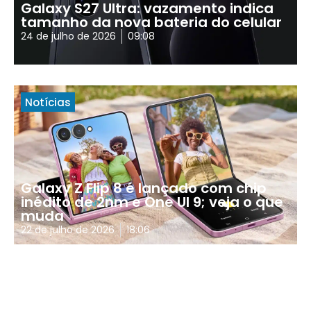
Galaxy S27 Ultra: vazamento indica
tamanho da nova bateria do celular
24 de julho de 2026
09:08
Notícias
Galaxy Z Flip 8 é lançado com chip
inédito de 2nm e One UI 9; veja o que
muda
22 de julho de 2026
18:06