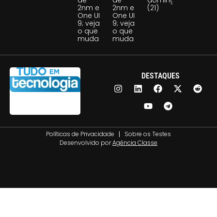
2nm e
2nm e
(21)
One UI
One UI
9; veja
9; veja
o que
o que
muda
muda
DESTAQUES
Políticas de Privacidade
Sobre os Testes
Desenvolvido por
Agência Classe