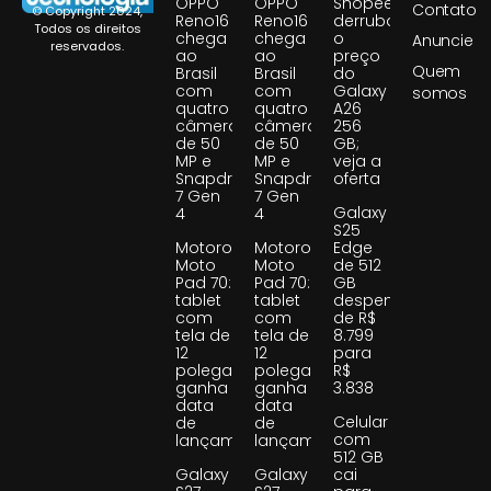
OPPO
OPPO
Shopee
Contato
© Copyright 2024,
Reno16
Reno16
derruba
Todos os direitos
chega
chega
o
Anuncie
reservados.
ao
ao
preço
Quem
Brasil
Brasil
do
com
com
Galaxy
somos
quatro
quatro
A26
câmeras
câmeras
256
de 50
de 50
GB;
MP e
MP e
veja a
Snapdragon
Snapdragon
oferta
7 Gen
7 Gen
Galaxy
4
4
S25
Motorola
Motorola
Edge
Moto
Moto
de 512
Pad 70:
Pad 70:
GB
tablet
tablet
despenca
com
com
de R$
tela de
tela de
8.799
12
12
para
polegadas
polegadas
R$
ganha
ganha
3.838
data
data
Celular
de
de
com
lançamento
lançamento
512 GB
Galaxy
Galaxy
cai