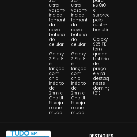
S27
S27
para
Ultra:
Ultra:
R$ 810
vazamento
vazamento
e
indica
indica
surpreende
tamanho
tamanho
pelo
da
da
custo-
nova
nova
benefício
bateria
bateria
Galaxy
do
do
S25 FE
celular
celular
tem
Galaxy
Galaxy
queda
Z Flip 8
Z Flip 8
histórica
é
é
de
lançado
lançado
preço
com
com
e vira
chip
chip
destaque
inédito
inédito
neste
de
de
domingo
2nm e
2nm e
(21)
One UI
One UI
9; veja
9; veja
o que
o que
muda
muda
DESTAQUES