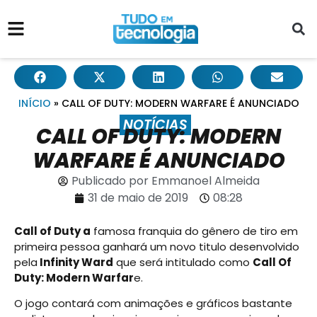
INÍCIO
»
CALL OF DUTY: MODERN WARFARE É ANUNCIADO
NOTÍCIAS
CALL OF DUTY: MODERN
WARFARE É ANUNCIADO
Publicado por
Emmanoel Almeida
31 de maio de 2019
08:28
Call of Duty a
famosa franquia do gênero de tiro em
primeira pessoa ganhará um novo titulo desenvolvido
pela
Infinity Ward
que será intitulado como
Call Of
Duty: Modern Warfar
e.
O jogo contará com animações e gráficos bastante