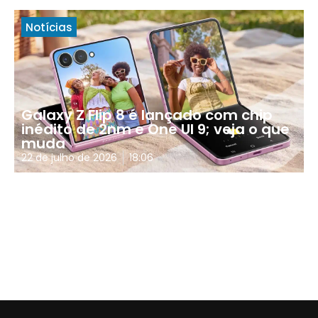
Notícias
Galaxy Z Flip 8 é lançado com chip
inédito de 2nm e One UI 9; veja o que
muda
22 de julho de 2026
18:06