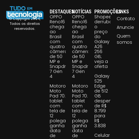
DESTAQUES
NOTÍCIAS
PROMOÇÕES
LINKS
OPPO
OPPO
Shopee
Contato
© Copyright 2024,
Reno16
Reno16
derruba
Todos os direitos
chega
chega
o
Anuncie
reservados.
ao
ao
preço
Quem
Brasil
Brasil
do
com
com
Galaxy
somos
quatro
quatro
A26
câmeras
câmeras
256
de 50
de 50
GB;
MP e
MP e
veja a
Snapdragon
Snapdragon
oferta
7 Gen
7 Gen
Galaxy
4
4
S25
Motorola
Motorola
Edge
Moto
Moto
de 512
Pad 70:
Pad 70:
GB
tablet
tablet
despenca
com
com
de R$
tela de
tela de
8.799
12
12
para
polegadas
polegadas
R$
ganha
ganha
3.838
data
data
Celular
de
de