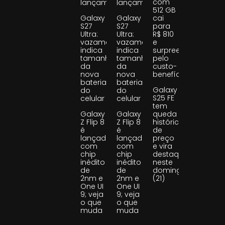
com
lançamento
lançamento
512 GB
Galaxy
Galaxy
cai
S27
S27
para
Ultra:
Ultra:
R$ 810
vazamento
vazamento
e
indica
indica
surpreende
tamanho
tamanho
pelo
da
da
custo-
nova
nova
benefício
bateria
bateria
Galaxy
do
do
S25 FE
celular
celular
tem
Galaxy
Galaxy
queda
Z Flip 8
Z Flip 8
histórica
é
é
de
lançado
lançado
preço
com
com
e vira
chip
chip
destaque
inédito
inédito
neste
de
de
domingo
2nm e
2nm e
(21)
One UI
One UI
9; veja
9; veja
o que
o que
muda
muda