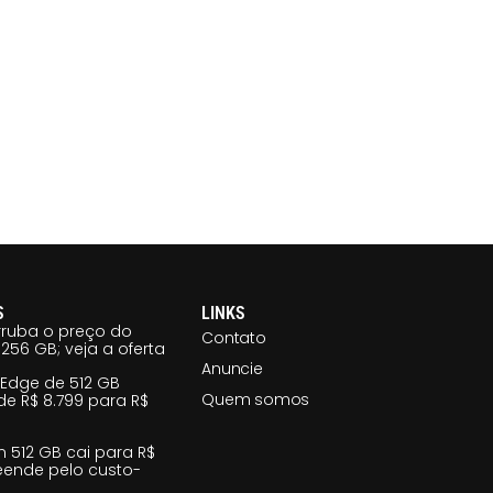
S
LINKS
ruba o preço do
Contato
256 GB; veja a oferta
Anuncie
 Edge de 512 GB
Quem somos
e R$ 8.799 para R$
m 512 GB cai para R$
reende pelo custo-