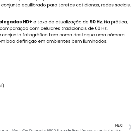
conjunto equilibrado para tarefas cotidianas, redes sociais,
 polegadas HD+
e taxa de atualização de
90 Hz
. Na prática,
comparação com celulares tradicionais de 60 Hz,
. O conjunto fotográfico tem como destaque uma câmera
com boa definição em ambientes bem iluminados.
l)
NEXT
Galaxy S26 recebe One UI 9 Beta 3 com pacote de correções e melhorias na câmera
MediaTek Dimensity 9600 Pro pode ficar tão caro que rivalizará com celulares de entrada