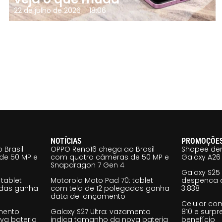
22 de julho de 2026
18:06
NOTÍCIAS
PROMOÇÕE
 Brasil
OPPO Reno16 chega ao Brasil
Shopee der
de 50 MP e
com quatro câmeras de 50 MP e
Galaxy A26 
Snapdragon 7 Gen 4
Galaxy S25
tablet
Motorola Moto Pad 70: tablet
despenca d
adas ganha
com tela de 12 polegadas ganha
3.838
data de lançamento
Celular co
amento
Galaxy S27 Ultra: vazamento
810 e surp
va bateria
indica tamanho da nova bateria
benefício