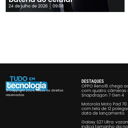
24 de julho de 2026
09:08
DESTAQUES
OPPO Reno16 chega ao
com quatro câmeras 
© Copyright 2024, Todos os direitos
Snapdragon 7 Gen 4
reservados.
Motorola Moto Pad 70: 
com tela de 12 poleg
data de lançamento
Galaxy S27 Ultra: vaz
indica tamanho da no