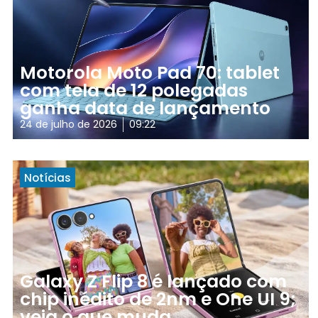
Motorola Moto Pad 70: tablet
com tela de 12 polegadas
ganha data de lançamento
24 de julho de 2026
09:22
Notícias
Galaxy Z Flip 8 é lançado com
chip inédito de 2nm e One UI 9;
veja o que muda