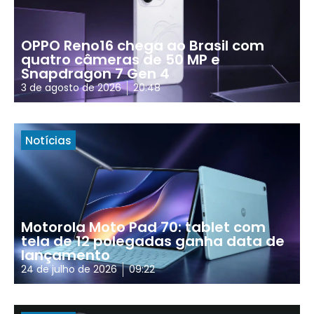
OPPO Reno16 chega ao Brasil com
quatro câmeras de 50 MP e
Snapdragon 7 Gen 4
3 de agosto de 2026
20:48
Notícias
Motorola Moto Pad 70: tablet com
tela de 12 polegadas ganha data de
lançamento
24 de julho de 2026
09:22