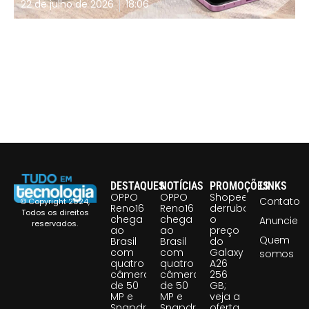
22 de julho de 2026
18:06
DESTAQUES
NOTÍCIAS
PROMOÇÕES
LINKS
OPPO
OPPO
Shopee
Contato
© Copyright 2024,
Reno16
Reno16
derruba
Todos os direitos
chega
chega
o
Anuncie
reservados.
ao
ao
preço
Quem
Brasil
Brasil
do
com
com
Galaxy
somos
quatro
quatro
A26
câmeras
câmeras
256
de 50
de 50
GB;
MP e
MP e
veja a
Snapdragon
Snapdragon
oferta