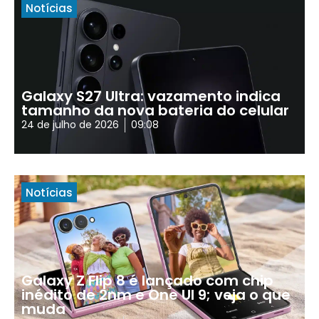
Notícias
Galaxy S27 Ultra: vazamento indica
tamanho da nova bateria do celular
24 de julho de 2026
09:08
Notícias
Galaxy Z Flip 8 é lançado com chip
inédito de 2nm e One UI 9; veja o que
muda