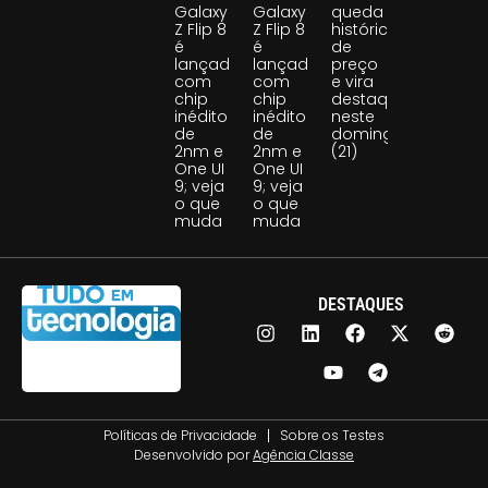
Galaxy
Galaxy
queda
Z Flip 8
Z Flip 8
histórica
é
é
de
lançado
lançado
preço
com
com
e vira
chip
chip
destaque
inédito
inédito
neste
de
de
domingo
2nm e
2nm e
(21)
One UI
One UI
9; veja
9; veja
o que
o que
muda
muda
DESTAQUES
Políticas de Privacidade
Sobre os Testes
Desenvolvido por
Agência Classe