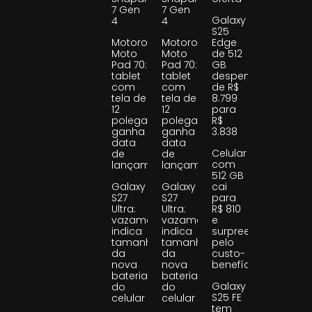
7 Gen
7 Gen
Galaxy
4
4
S25
Motorola
Motorola
Edge
Moto
Moto
de 512
Pad 70:
Pad 70:
GB
tablet
tablet
despenca
com
com
de R$
tela de
tela de
8.799
12
12
para
polegadas
polegadas
R$
ganha
ganha
3.838
data
data
Celular
de
de
com
lançamento
lançamento
512 GB
Galaxy
Galaxy
cai
S27
S27
para
Ultra:
Ultra:
R$ 810
vazamento
vazamento
e
indica
indica
surpreende
tamanho
tamanho
pelo
da
da
custo-
nova
nova
benefício
bateria
bateria
Galaxy
do
do
S25 FE
celular
celular
tem