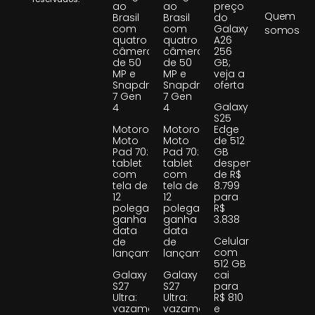
ao
ao
preço
Quem
Brasil
Brasil
do
com
com
Galaxy
somos
quatro
quatro
A26
câmeras
câmeras
256
de 50
de 50
GB;
MP e
MP e
veja a
Snapdragon
Snapdragon
oferta
7 Gen
7 Gen
Galaxy
4
4
S25
Motorola
Motorola
Edge
Moto
Moto
de 512
Pad 70:
Pad 70:
GB
tablet
tablet
despenca
com
com
de R$
tela de
tela de
8.799
12
12
para
polegadas
polegadas
R$
ganha
ganha
3.838
data
data
Celular
de
de
com
lançamento
lançamento
512 GB
Galaxy
Galaxy
cai
S27
S27
para
Ultra:
Ultra:
R$ 810
vazamento
vazamento
e