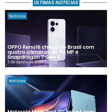
ÚLTIMAS NOTÍCIAS
Notícias
OPPO Reno16 chega ao Brasil com
quatro câmeras de 50 MP e
Snapdragon 7 Gen 4
3 de agosto de 2026
20:48
Notícias
Motorola Moto Pad 70: tablet com