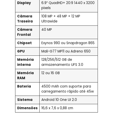
Display
6.9″ QuadHD+ 20:9 1440 x 3200
pixels
Câmera
108 MP + 48 MP + 12 MP
Traseira
Ultrawide
Câmera
40 MP
Frontal
Chipset
Exynos 990 ou Snapdragon 865
GPU
Mali-G77 MP11 ou Adreno 650
Memória
128/256/512 GB de
interna
armazenamento UFS 3.0
Memória
12 ou 16 GB
RAM
Bateria
4500 mAh com suporte para
carregamento rápido até 45w
Sistema
Android 10 One UI 2.0
Dimensões
16,6 x 7,6 x 0,88 cm