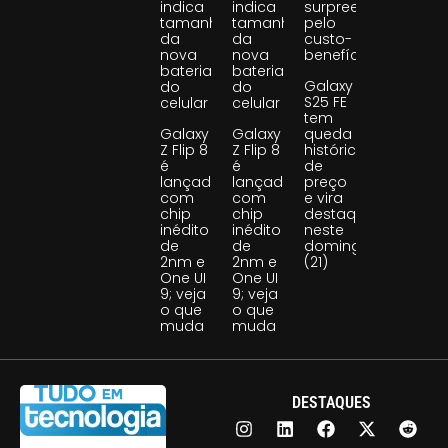
indica
indica
surpreende
tamanho
tamanho
pelo
da
da
custo-
nova
nova
benefício
bateria
bateria
Galaxy
do
do
S25 FE
celular
celular
tem
Galaxy
Galaxy
queda
Z Flip 8
Z Flip 8
histórica
é
é
de
lançado
lançado
preço
com
com
e vira
chip
chip
destaque
inédito
inédito
neste
de
de
domingo
2nm e
2nm e
(21)
One UI
One UI
9; veja
9; veja
o que
o que
muda
muda
DESTAQUES