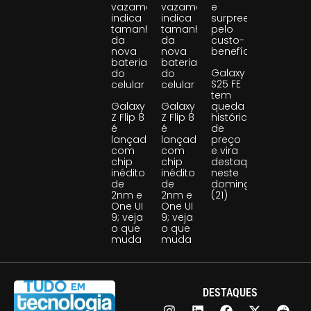
vazamento
vazamento
e
indica
indica
surpreende
tamanho
tamanho
pelo
da
da
custo-
nova
nova
benefício
bateria
bateria
Galaxy
do
do
S25 FE
celular
celular
tem
Galaxy
Galaxy
queda
Z Flip 8
Z Flip 8
histórica
é
é
de
lançado
lançado
preço
com
com
e vira
chip
chip
destaque
inédito
inédito
neste
de
de
domingo
2nm e
2nm e
(21)
One UI
One UI
9; veja
9; veja
o que
o que
muda
muda
DESTAQUES