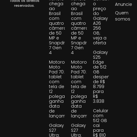
Todos os direitos
chega
chega
o
Anuncie
reservados.
ao
ao
preço
Quem
Brasil
Brasil
do
com
com
Galaxy
somos
quatro
quatro
A26
câmeras
câmeras
256
de 50
de 50
GB;
MP e
MP e
veja a
Snapdragon
Snapdragon
oferta
7 Gen
7 Gen
Galaxy
4
4
S25
Motorola
Motorola
Edge
Moto
Moto
de 512
Pad 70:
Pad 70:
GB
tablet
tablet
despenca
com
com
de R$
tela de
tela de
8.799
12
12
para
polegadas
polegadas
R$
ganha
ganha
3.838
data
data
Celular
de
de
com
lançamento
lançamento
512 GB
Galaxy
Galaxy
cai
S27
S27
para
Ultra:
Ultra:
R$ 810