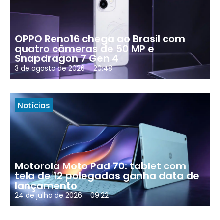
OPPO Reno16 chega ao Brasil com
quatro câmeras de 50 MP e
Snapdragon 7 Gen 4
3 de agosto de 2026
20:48
Notícias
Motorola Moto Pad 70: tablet com
tela de 12 polegadas ganha data de
lançamento
24 de julho de 2026
09:22