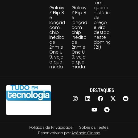
tem
Galaxy
Galaxy
queda
Z Flip 8
Z Flip 8
histórica
é
é
de
lançado
lançado
preço
com
com
e vira
chip
chip
destaque
inédito
inédito
neste
de
de
domingo
2nm e
2nm e
(21)
One UI
One UI
9; veja
9; veja
o que
o que
muda
muda
DESTAQUES
Políticas de Privacidade
Sobre os Testes
Desenvolvido por
Agência Classe