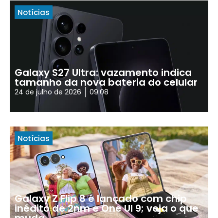
Notícias
Galaxy S27 Ultra: vazamento indica
tamanho da nova bateria do celular
24 de julho de 2026
09:08
Notícias
Galaxy Z Flip 8 é lançado com chip
inédito de 2nm e One UI 9; veja o que
muda