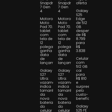
Snapdragon
Snapdragon
oferta
7 Gen
7 Gen
Galaxy
4
4
S25
Motorola
Motorola
Edge
Moto
Moto
de 512
Pad 70:
Pad 70:
GB
tablet
tablet
despenca
com
com
de R$
tela de
tela de
8.799
12
12
para
polegadas
polegadas
R$
ganha
ganha
3.838
data
data
Celular
de
de
com
lançamento
lançamento
512 GB
Galaxy
Galaxy
cai
S27
S27
para
Ultra:
Ultra:
R$ 810
vazamento
vazamento
e
indica
indica
surpreende
tamanho
tamanho
pelo
da
da
custo-
nova
nova
benefício
bateria
bateria
Galaxy
do
do
S25 FE
celular
celular