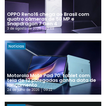
OPPO Reno16 chega ao Brasil com
quatro câmeras de 50 MP e
Snapdragon 7 Gen 4
3 de agosto de 2026
20:48
Notícias
Motorola Moto Pad 70: tablet com
tela de 12 polegadas ganha data de
lançamento
24 de julho de 2026
09:22