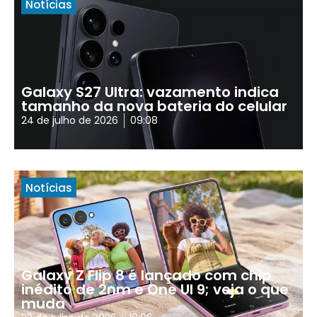
Notícias
Galaxy S27 Ultra: vazamento indica
tamanho da nova bateria do celular
24 de julho de 2026
09:08
Notícias
Galaxy Z Flip 8 é lançado com chip
inédito de 2nm e One UI 9; veja o que
muda