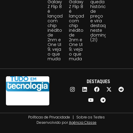
Galaxy
Galaxy
queda
Z Flip 8
Z Flip 8
histórica
é
é
de
lançado
lançado
preço
com
com
e vira
chip
chip
destaque
inédito
inédito
neste
de
de
domingo
2nm e
2nm e
(21)
One UI
One UI
9; veja
9; veja
o que
o que
muda
muda
DESTAQUES
Políticas de Privacidade
Sobre os Testes
Desenvolvido por
Agência Classe