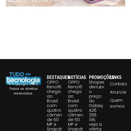
22 de julho de 2026
18:06
DESTAQUES
NOTÍCIAS
PROMOÇÕES
LINKS
OPPO
OPPO
Shopee
Contato
© Copyright 2024,
Reno16
Reno16
derruba
Todos os direitos
chega
chega
o
Anuncie
reservados.
ao
ao
preço
Quem
Brasil
Brasil
do
com
com
Galaxy
somos
quatro
quatro
A26
câmeras
câmeras
256
de 50
de 50
GB;
MP e
MP e
veja a
Snapdragon
Snapdragon
oferta