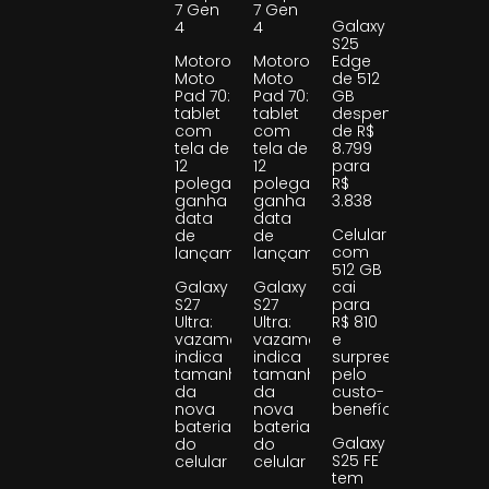
7 Gen
7 Gen
Galaxy
4
4
S25
Motorola
Motorola
Edge
Moto
Moto
de 512
Pad 70:
Pad 70:
GB
tablet
tablet
despenca
com
com
de R$
tela de
tela de
8.799
12
12
para
polegadas
polegadas
R$
ganha
ganha
3.838
data
data
Celular
de
de
com
lançamento
lançamento
512 GB
Galaxy
Galaxy
cai
S27
S27
para
Ultra:
Ultra:
R$ 810
vazamento
vazamento
e
indica
indica
surpreende
tamanho
tamanho
pelo
da
da
custo-
nova
nova
benefício
bateria
bateria
Galaxy
do
do
S25 FE
celular
celular
tem