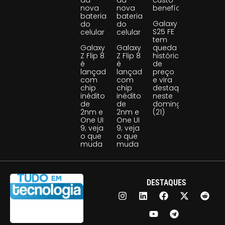
nova
nova
benefício
bateria
bateria
Galaxy
do
do
S25 FE
celular
celular
tem
Galaxy
Galaxy
queda
Z Flip 8
Z Flip 8
histórica
é
é
de
lançado
lançado
preço
com
com
e vira
chip
chip
destaque
inédito
inédito
neste
de
de
domingo
2nm e
2nm e
(21)
One UI
One UI
9; veja
9; veja
o que
o que
muda
muda
DESTAQUES