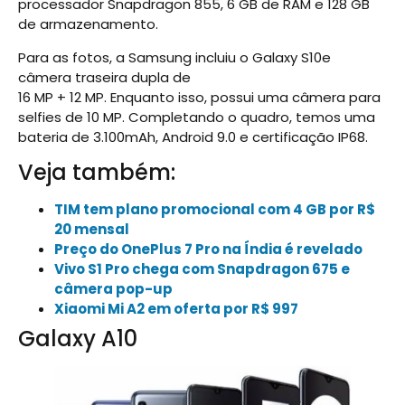
processador Snapdragon 855, 6 GB de RAM e 128 GB
de armazenamento.
Para as fotos, a Samsung incluiu o Galaxy S10e
câmera traseira dupla de
16 MP + 12 MP. Enquanto isso, possui uma câmera para
selfies de 10 MP. Completando o quadro, temos uma
bateria de 3.100mAh, Android 9.0 e certificação IP68.
Veja também:
TIM tem plano promocional com 4 GB por R$
20 mensal
Preço do OnePlus 7 Pro na Índia é revelado
Vivo S1 Pro chega com Snapdragon 675 e
câmera pop-up
Xiaomi Mi A2 em oferta por R$ 997
Galaxy A10