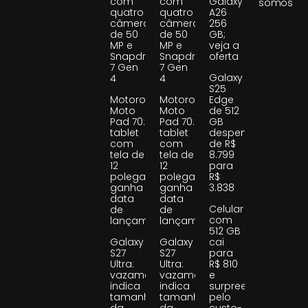
com
com
Galaxy
somos
quatro
quatro
A26
câmeras
câmeras
256
de 50
de 50
GB;
MP e
MP e
veja a
Snapdragon
Snapdragon
oferta
7 Gen
7 Gen
Galaxy
4
4
S25
Motorola
Motorola
Edge
Moto
Moto
de 512
Pad 70:
Pad 70:
GB
tablet
tablet
despenca
com
com
de R$
tela de
tela de
8.799
12
12
para
polegadas
polegadas
R$
ganha
ganha
3.838
data
data
Celular
de
de
com
lançamento
lançamento
512 GB
Galaxy
Galaxy
cai
S27
S27
para
Ultra:
Ultra:
R$ 810
vazamento
vazamento
e
indica
indica
surpreende
tamanho
tamanho
pelo
da
da
custo-