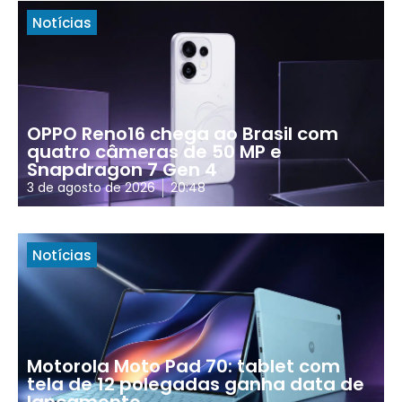
Notícias
OPPO Reno16 chega ao Brasil com
quatro câmeras de 50 MP e
Snapdragon 7 Gen 4
3 de agosto de 2026
20:48
Notícias
Motorola Moto Pad 70: tablet com
tela de 12 polegadas ganha data de
lançamento