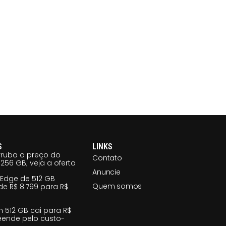
S
LINKS
ruba o preço do
Contato
256 GB; veja a oferta
Anuncie
 Edge de 512 GB
Quem somos
e R$ 8.799 para R$
m 512 GB cai para R$
reende pelo custo-