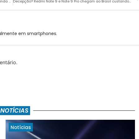
Microsoft Edge ganha popularidade, mas Google Chrome ainda é o mais usado
Decepção? Redmi Note 9 e Note 9 Pro chegam ao Brasil custando até R$ 4.199
cialmente em smartphones.
ntário.
 NOTÍCIAS
Notícias