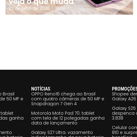
veja o que muda
22 de julho de 2026
18:06
NOTÍCIAS
PROMOÇÕE
 Brasil
OPPO Reno16 chega ao Brasil
Shopee der
de 50 MP e
com quatro câmeras de 50 MP e
Galaxy A26 
Snapdragon 7 Gen 4
Galaxy S25
tablet
Motorola Moto Pad 70: tablet
despenca d
adas ganha
com tela de 12 polegadas ganha
3.838
data de lançamento
Celular co
amento
Galaxy S27 Ultra: vazamento
810 e surp