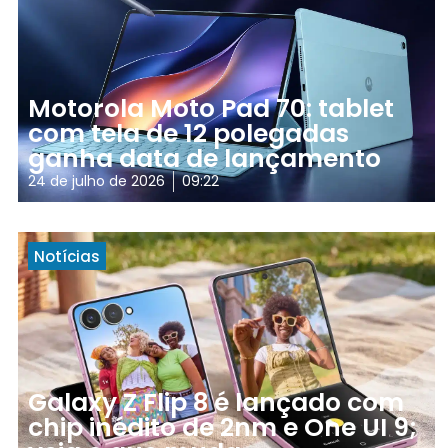
Motorola Moto Pad 70: tablet
com tela de 12 polegadas
ganha data de lançamento
24 de julho de 2026
09:22
Notícias
Galaxy Z Flip 8 é lançado com
chip inédito de 2nm e One UI 9;