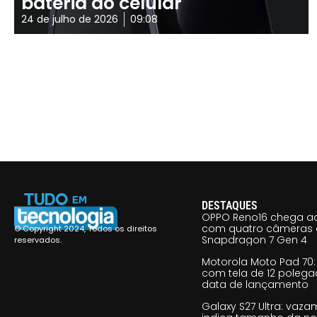
bateria do celular
24 de julho de 2026
09:08
DESTAQUES
OPPO Reno16 chega ao
com quatro câmeras 
© Copyright 2024, Todos os direitos
Snapdragon 7 Gen 4
reservados.
Motorola Moto Pad 70: 
com tela de 12 poleg
data de lançamento
Galaxy S27 Ultra: vaz