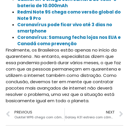
bateria de 10.000mAh
Redmi Note 9S chega como versão global do
Note 9 Pro
Coronavírus pode ficar vivo até 3 dias no
smartphone
Coronavírus: Samsung fecha lojas nos EUA e
Canadá como prevenção
Finalmente, os Brasileiros estão apenas no início da
quarentena . No entanto, especialistas dizem que
essa pandemia poderá durar vários meses, o que faz
com que as pessoas permaneçam em quarentena e
utilizem a internet também como distração. Como
conclusão, devemos ter em mente que contratar
pacotes mais avançados de internet não deverá
resolver o problema, uma vez que a situação está
basicamente igual em todo o planeta.
PREVIOUS
NEXT
Oukitel WP6 chega com câmera de 48MP e bateria de 10.000mAh
Galaxy A31 estreia com câmera quádrupla de 48MP