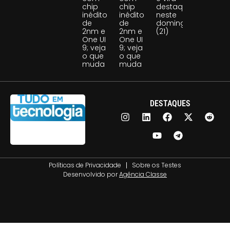
chip
chip
destaque
inédito
inédito
neste
de
de
domingo
2nm e
2nm e
(21)
One UI
One UI
9; veja
9; veja
o que
o que
muda
muda
DESTAQUES
Políticas de Privacidade
Sobre os Testes
Desenvolvido por
Agência Classe