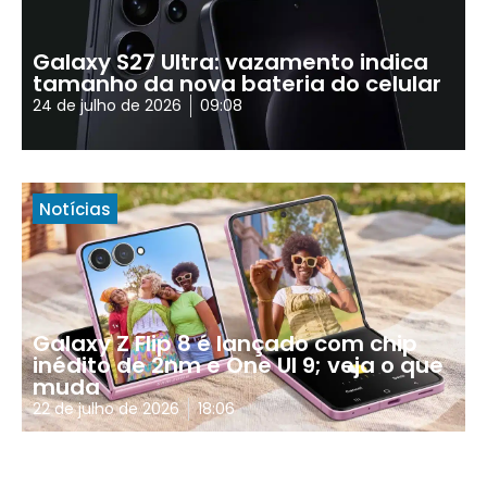
Galaxy S27 Ultra: vazamento indica
tamanho da nova bateria do celular
24 de julho de 2026
09:08
Notícias
Galaxy Z Flip 8 é lançado com chip
inédito de 2nm e One UI 9; veja o que
muda
22 de julho de 2026
18:06