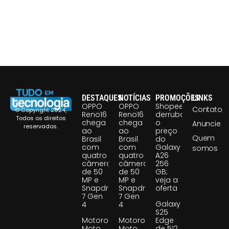
DESTAQUES
NOTÍCIAS
PROMOÇÕES
LINKS
OPPO
OPPO
Shopee
Contato
© Copyright 2024,
Reno16
Reno16
derruba
Todos os direitos
chega
chega
o
Anuncie
reservados.
ao
ao
preço
Quem
Brasil
Brasil
do
com
com
Galaxy
somos
quatro
quatro
A26
câmeras
câmeras
256
de 50
de 50
GB;
MP e
MP e
veja a
Snapdragon
Snapdragon
oferta
7 Gen
7 Gen
Galaxy
4
4
S25
Motorola
Motorola
Edge
Moto
Moto
de 512