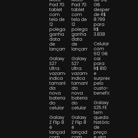
Pad 70:
Pad 70:
GB
tablet
tablet
despenca
com
com
de R$
tela de
tela de
8.799
12
12
para
polegadas
polegadas
R$
ganha
ganha
3.838
data
data
Celular
de
de
com
lançamento
lançamento
512 GB
Galaxy
Galaxy
cai
S27
S27
para
Ultra:
Ultra:
R$ 810
vazamento
vazamento
e
indica
indica
surpreende
tamanho
tamanho
pelo
da
da
custo-
nova
nova
benefício
bateria
bateria
Galaxy
do
do
S25 FE
celular
celular
tem
Galaxy
Galaxy
queda
Z Flip 8
Z Flip 8
histórica
é
é
de
lançado
lançado
preço
com
com
e vira