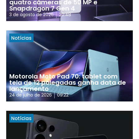
quatro câmeras de 50 MP e
Snapdragon 7 Gen 4
3 de agosto de 2026
20:48
Notícias
Motorola Moto Pad 70: tablet com
tela de 12 polegadas ganha data de
lançamento
24 de julho de 2026
09:22
Notícias