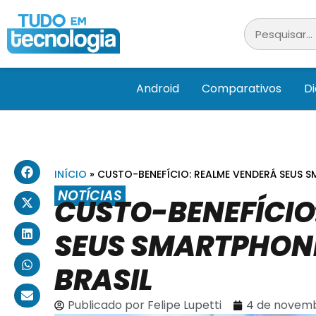
Android
Comparativos
D
INÍCIO
»
CUSTO-BENEFÍCIO: REALME VENDERÁ SEUS S
NOTÍCIAS
CUSTO-BENEFÍCIO
SEUS SMARTPHONE
BRASIL
Publicado por
Felipe Lupetti
4 de novemb