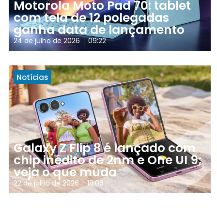
Motorola Moto Pad 70: tablet
com tela de 12 polegadas
ganha data de lançamento
24 de julho de 2026
09:22
Notícias
Galaxy Z Flip 8 é lançado com
chip inédito de 2nm e One UI 9;
veja o que muda
22 de julho de 2026
18:06