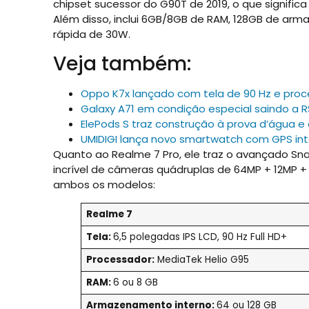
chipset sucessor do G90T de 2019, o que signific
Além disso, inclui 6GB/8GB de RAM, 128GB de a
rápida de 30W.
Veja também:
Oppo K7x lançado com tela de 90 Hz e proc
Galaxy A71 em condição especial saindo a R
ElePods S traz construção à prova d’água e
UMIDIGI lança novo smartwatch com GPS int
Quanto ao Realme 7 Pro, ele traz o avançado 
incrível de câmeras quádruplas de 64MP + 12MP +
ambos os modelos:
Realme 7
Tela:
6,5 polegadas IPS LCD, 90 Hz Full HD+
Processador:
MediaTek Helio G95
RAM:
6 ou 8 GB
Armazenamento interno:
64 ou 128 GB