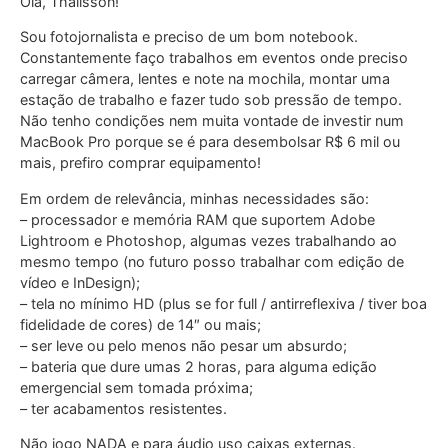
Olá, Thalisson!
Sou fotojornalista e preciso de um bom notebook.
Constantemente faço trabalhos em eventos onde preciso
carregar câmera, lentes e note na mochila, montar uma
estação de trabalho e fazer tudo sob pressão de tempo.
Não tenho condições nem muita vontade de investir num
MacBook Pro porque se é para desembolsar R$ 6 mil ou
mais, prefiro comprar equipamento!
Em ordem de relevância, minhas necessidades são:
– processador e memória RAM que suportem Adobe
Lightroom e Photoshop, algumas vezes trabalhando ao
mesmo tempo (no futuro posso trabalhar com edição de
vídeo e InDesign);
– tela no mínimo HD (plus se for full / antirreflexiva / tiver boa
fidelidade de cores) de 14″ ou mais;
– ser leve ou pelo menos não pesar um absurdo;
– bateria que dure umas 2 horas, para alguma edição
emergencial sem tomada próxima;
– ter acabamentos resistentes.
Não jogo NADA e para áudio uso caixas externas.