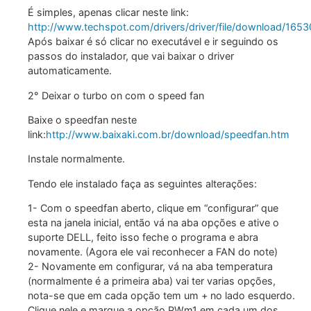
É simples, apenas clicar neste link:
http://www.techspot.com/drivers/driver/file/download/1653
Após baixar é só clicar no executável e ir seguindo os
passos do instalador, que vai baixar o driver
automaticamente.
2° Deixar o turbo on com o speed fan
Baixe o speedfan neste
link:
http://www.baixaki.com.br/download/speedfan.htm
Instale normalmente.
Tendo ele instalado faça as seguintes alterações:
1- Com o speedfan aberto, clique em “configurar” que
esta na janela inicial, então vá na aba opções e ative o
suporte DELL, feito isso feche o programa e abra
novamente. (Agora ele vai reconhecer a FAN do note)
2- Novamente em configurar, vá na aba temperatura
(normalmente é a primeira aba) vai ter varias opções,
nota-se que em cada opção tem um + no lado esquerdo.
Clique nele e marque a opção PWm1 em cada um dos