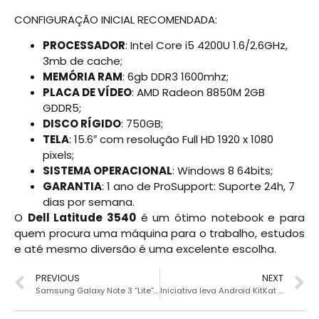
CONFIGURAÇÃO INICIAL RECOMENDADA:
PROCESSADOR
: Intel Core i5 4200U 1.6/2.6GHz,
3mb de cache;
MEMÓRIA RAM
: 6gb DDR3 1600mhz;
PLACA DE VÍDEO
: AMD Radeon 8850M 2GB
GDDR5;
DISCO RÍGIDO
: 750GB;
TELA
: 15.6″ com resolução Full HD 1920 x 1080
pixels;
SISTEMA OPERACIONAL
: Windows 8 64bits;
GARANTIA
: 1 ano de ProSupport: Suporte 24h, 7
dias por semana.
O
Dell Latitude 3540
é um ótimo notebook e para
quem procura uma máquina para o trabalho, estudos
e até mesmo diversão é uma excelente escolha.
PREVIOUS
NEXT
Samsung Galaxy Note 3 “Lite” poderá ser lançado
Iniciativa leva Android KitKat aos Xperia mais antigos