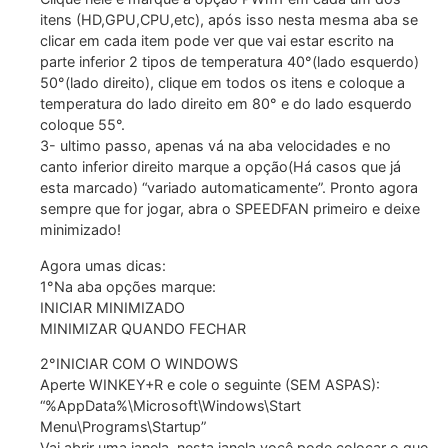
itens (HD,GPU,CPU,etc), após isso nesta mesma aba se
clicar em cada item pode ver que vai estar escrito na
parte inferior 2 tipos de temperatura 40°(lado esquerdo)
50°(lado direito), clique em todos os itens e coloque a
temperatura do lado direito em 80° e do lado esquerdo
coloque 55°.
3- ultimo passo, apenas vá na aba velocidades e no
canto inferior direito marque a opção(Há casos que já
esta marcado) “variado automaticamente”. Pronto agora
sempre que for jogar, abra o SPEEDFAN primeiro e deixe
minimizado!
Agora umas dicas:
1°Na aba opções marque:
INICIAR MINIMIZADO
MINIMIZAR QUANDO FECHAR
2°INICIAR COM O WINDOWS
Aperte WINKEY+R e cole o seguinte (SEM ASPAS):
“%AppData%\Microsoft\Windows\Start
Menu\Programs\Startup”
Vai abrir uma janela, nesta janela você pode colocar o que