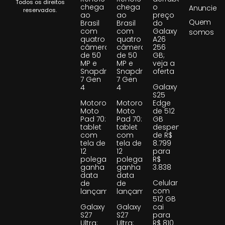
Todos os direitos
chega
chega
o
Anuncie
reservados.
ao
ao
preço
Quem
Brasil
Brasil
do
com
com
Galaxy
somos
quatro
quatro
A26
câmeras
câmeras
256
de 50
de 50
GB;
MP e
MP e
veja a
Snapdragon
Snapdragon
oferta
7 Gen
7 Gen
Galaxy
4
4
S25
Motorola
Motorola
Edge
Moto
Moto
de 512
Pad 70:
Pad 70:
GB
tablet
tablet
despenca
com
com
de R$
tela de
tela de
8.799
12
12
para
polegadas
polegadas
R$
ganha
ganha
3.838
data
data
Celular
de
de
com
lançamento
lançamento
512 GB
Galaxy
Galaxy
cai
S27
S27
para
Ultra:
Ultra:
R$ 810