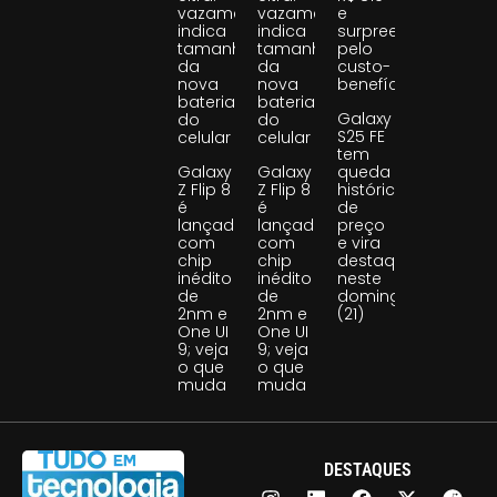
vazamento
vazamento
e
indica
indica
surpreende
tamanho
tamanho
pelo
da
da
custo-
nova
nova
benefício
bateria
bateria
Galaxy
do
do
S25 FE
celular
celular
tem
Galaxy
Galaxy
queda
Z Flip 8
Z Flip 8
histórica
é
é
de
lançado
lançado
preço
com
com
e vira
chip
chip
destaque
inédito
inédito
neste
de
de
domingo
2nm e
2nm e
(21)
One UI
One UI
9; veja
9; veja
o que
o que
muda
muda
DESTAQUES