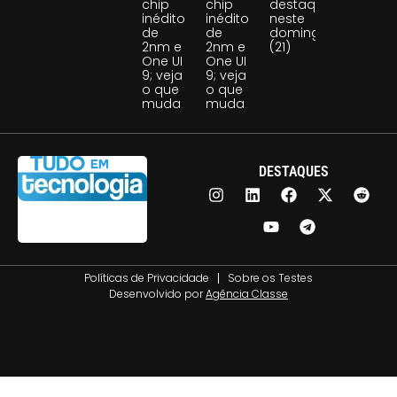
chip
chip
destaque
inédito
inédito
neste
de
de
domingo
2nm e
2nm e
(21)
One UI
One UI
9; veja
9; veja
o que
o que
muda
muda
DESTAQUES
Políticas de Privacidade
Sobre os Testes
Desenvolvido por
Agência Classe