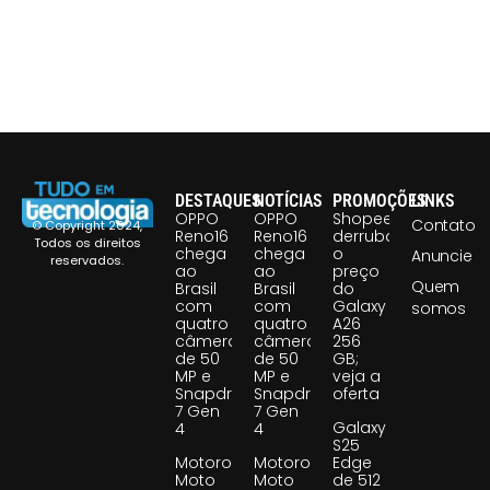
DESTAQUES
NOTÍCIAS
PROMOÇÕES
LINKS
OPPO
OPPO
Shopee
Contato
© Copyright 2024,
Reno16
Reno16
derruba
Todos os direitos
chega
chega
o
Anuncie
reservados.
ao
ao
preço
Quem
Brasil
Brasil
do
com
com
Galaxy
somos
quatro
quatro
A26
câmeras
câmeras
256
de 50
de 50
GB;
MP e
MP e
veja a
Snapdragon
Snapdragon
oferta
7 Gen
7 Gen
Galaxy
4
4
S25
Motorola
Motorola
Edge
Moto
Moto
de 512