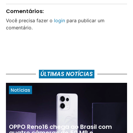
Comentários:
Você precisa fazer o
login
para publicar um
comentário.
ÚLTIMAS NOTÍCIAS
Notícias
OPPO Reno16 chega ao Brasil com
quatro câmeras de 50 MP e