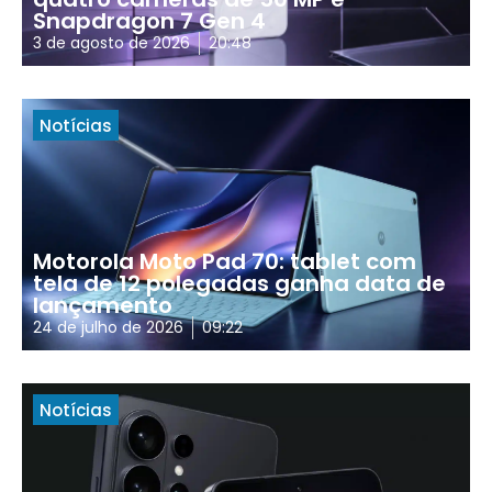
Snapdragon 7 Gen 4
3 de agosto de 2026
20:48
Notícias
Motorola Moto Pad 70: tablet com
tela de 12 polegadas ganha data de
lançamento
24 de julho de 2026
09:22
Notícias