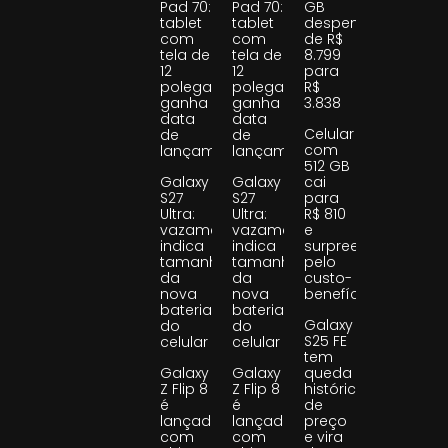
Pad 70:
Pad 70:
GB
tablet
tablet
despenca
com
com
de R$
tela de
tela de
8.799
12
12
para
polegadas
polegadas
R$
ganha
ganha
3.838
data
data
Celular
de
de
com
lançamento
lançamento
512 GB
Galaxy
Galaxy
cai
S27
S27
para
Ultra:
Ultra:
R$ 810
vazamento
vazamento
e
indica
indica
surpreende
tamanho
tamanho
pelo
da
da
custo-
nova
nova
benefício
bateria
bateria
Galaxy
do
do
S25 FE
celular
celular
tem
Galaxy
Galaxy
queda
Z Flip 8
Z Flip 8
histórica
é
é
de
lançado
lançado
preço
com
com
e vira