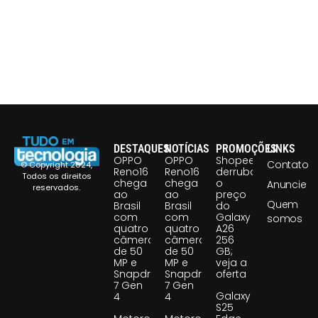
DESTAQUES
NOTÍCIAS
PROMOÇÕES
LINKS
OPPO
OPPO
Shopee
Contato
© Copyright 2024,
Reno16
Reno16
derruba
Todos os direitos
chega
chega
o
Anuncie
reservados.
ao
ao
preço
Quem
Brasil
Brasil
do
com
com
Galaxy
somos
quatro
quatro
A26
câmeras
câmeras
256
de 50
de 50
GB;
MP e
MP e
veja a
Snapdragon
Snapdragon
oferta
7 Gen
7 Gen
Galaxy
4
4
S25