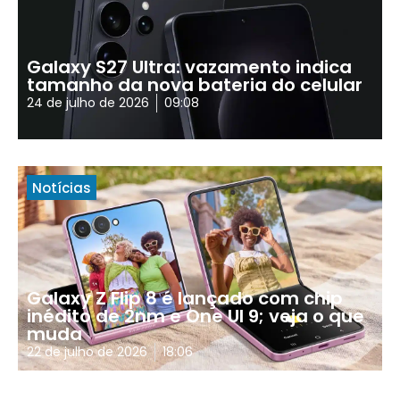
Galaxy S27 Ultra: vazamento indica
tamanho da nova bateria do celular
24 de julho de 2026
09:08
Notícias
Galaxy Z Flip 8 é lançado com chip
inédito de 2nm e One UI 9; veja o que
muda
22 de julho de 2026
18:06