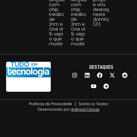
com
com
e vira
chip
chip
destaque
inédito
inédito
neste
de
de
domingo
2nm e
2nm e
(21)
One UI
One UI
9; veja
9; veja
o que
o que
muda
muda
DESTAQUES
Políticas de Privacidade
Sobre os Testes
Desenvolvido por
Agência Classe