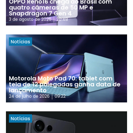
OPPO Reno16 chega ao Brasil com
quatro câmeras de 50 MP e
Snapdragon 7 Gen 4
3 de agosto de 2026
20:48
Notícias
Motorola Moto Pad 70: tablet com
tela de 12 polegadas ganha data de
lançamento
24 de julho de 2026
09:22
Notícias