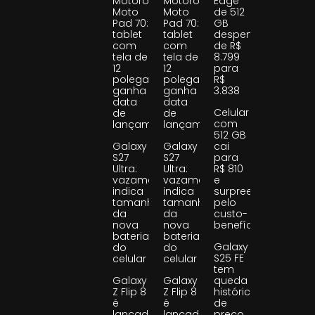
Motorola
Motorola
Edge
Moto
Moto
de 512
Pad 70:
Pad 70:
GB
tablet
tablet
despenca
com
com
de R$
tela de
tela de
8.799
12
12
para
polegadas
polegadas
R$
ganha
ganha
3.838
data
data
Celular
de
de
com
lançamento
lançamento
512 GB
Galaxy
Galaxy
cai
S27
S27
para
Ultra:
Ultra:
R$ 810
vazamento
vazamento
e
indica
indica
surpreende
tamanho
tamanho
pelo
da
da
custo-
nova
nova
benefício
bateria
bateria
Galaxy
do
do
S25 FE
celular
celular
tem
Galaxy
Galaxy
queda
Z Flip 8
Z Flip 8
histórica
é
é
de
lançado
lançado
preço