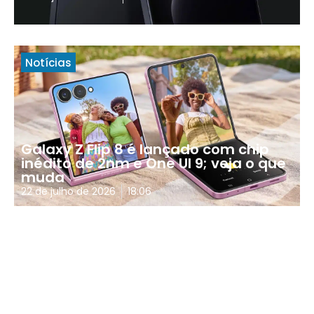
Notícias
Galaxy Z Flip 8 é lançado com chip
inédito de 2nm e One UI 9; veja o que
muda
22 de julho de 2026
18:06