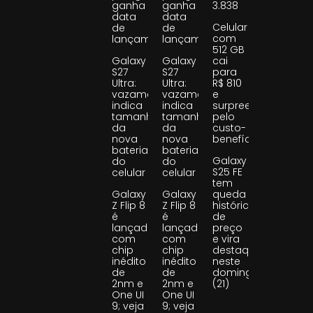
ganha
ganha
3.838
data
data
Celular
de
de
com
lançamento
lançamento
512 GB
Galaxy
Galaxy
cai
S27
S27
para
Ultra:
Ultra:
R$ 810
vazamento
vazamento
e
indica
indica
surpreende
tamanho
tamanho
pelo
da
da
custo-
nova
nova
benefício
bateria
bateria
Galaxy
do
do
S25 FE
celular
celular
tem
Galaxy
Galaxy
queda
Z Flip 8
Z Flip 8
histórica
é
é
de
lançado
lançado
preço
com
com
e vira
chip
chip
destaque
inédito
inédito
neste
de
de
domingo
2nm e
2nm e
(21)
One UI
One UI
9; veja
9; veja