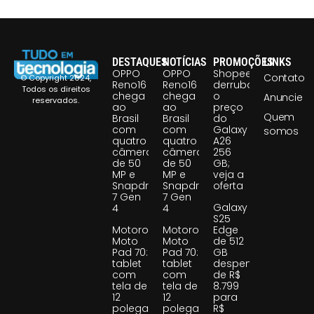
DESTAQUES
NOTÍCIAS
PROMOÇÕES
LINKS
OPPO
OPPO
Shopee
Contato
© Copyright 2024,
Reno16
Reno16
derruba
Todos os direitos
chega
chega
o
Anuncie
reservados.
ao
ao
preço
Quem
Brasil
Brasil
do
com
com
Galaxy
somos
quatro
quatro
A26
câmeras
câmeras
256
de 50
de 50
GB;
MP e
MP e
veja a
Snapdragon
Snapdragon
oferta
7 Gen
7 Gen
Galaxy
4
4
S25
Motorola
Motorola
Edge
Moto
Moto
de 512
Pad 70:
Pad 70:
GB
tablet
tablet
despenca
com
com
de R$
tela de
tela de
8.799
12
12
para
polegadas
polegadas
R$