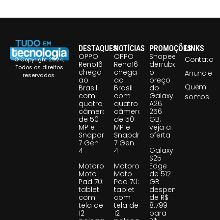
DESTAQUES
NOTÍCIAS
PROMOÇÕES
LINKS
OPPO
OPPO
Shopee
Contato
© Copyright 2024,
Reno16
Reno16
derruba
Todos os direitos
chega
chega
o
Anuncie
reservados.
ao
ao
preço
Quem
Brasil
Brasil
do
com
com
Galaxy
somos
quatro
quatro
A26
câmeras
câmeras
256
de 50
de 50
GB;
MP e
MP e
veja a
Snapdragon
Snapdragon
oferta
7 Gen
7 Gen
Galaxy
4
4
S25
Motorola
Motorola
Edge
Moto
Moto
de 512
Pad 70:
Pad 70:
GB
tablet
tablet
despenca
com
com
de R$
tela de
tela de
8.799
12
12
para