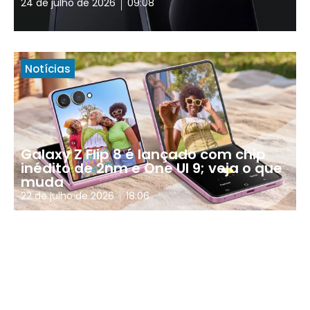
24 de julho de 2026
09:08
Notícias
Galaxy Z Flip 8 é lançado com chip
inédito de 2nm e One UI 9; veja o que
muda
22 de julho de 2026
18:06