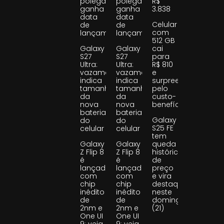
polegadas
polegadas
R$
ganha
ganha
3.838
data
data
Celular
de
de
com
lançamento
lançamento
512 GB
Galaxy
Galaxy
cai
S27
S27
para
Ultra:
Ultra:
R$ 810
vazamento
vazamento
e
indica
indica
surpreende
tamanho
tamanho
pelo
da
da
custo-
nova
nova
benefício
bateria
bateria
Galaxy
do
do
S25 FE
celular
celular
tem
Galaxy
Galaxy
queda
Z Flip 8
Z Flip 8
histórica
é
é
de
lançado
lançado
preço
com
com
e vira
chip
chip
destaque
inédito
inédito
neste
de
de
domingo
2nm e
2nm e
(21)
One UI
One UI