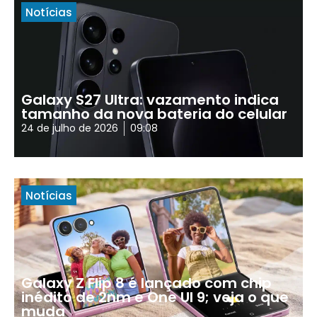
Notícias
Galaxy S27 Ultra: vazamento indica
tamanho da nova bateria do celular
24 de julho de 2026
09:08
Notícias
Galaxy Z Flip 8 é lançado com chip
inédito de 2nm e One UI 9; veja o que
muda