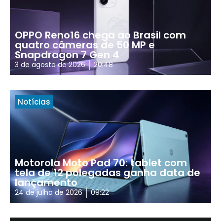
OPPO Reno16 chega ao Brasil com
quatro câmeras de 50 MP e
Snapdragon 7 Gen 4
3 de agosto de 2026
20:48
Notícias
Motorola Moto Pad 70: tablet com
tela de 12 polegadas ganha data de
lançamento
24 de julho de 2026
09:22