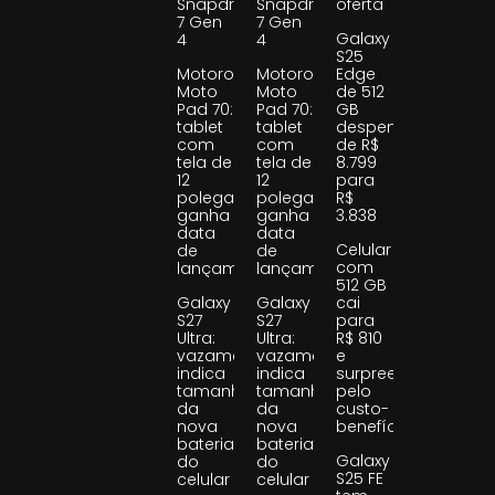
Snapdragon
Snapdragon
oferta
7 Gen
7 Gen
Galaxy
4
4
S25
Motorola
Motorola
Edge
Moto
Moto
de 512
Pad 70:
Pad 70:
GB
tablet
tablet
despenca
com
com
de R$
tela de
tela de
8.799
12
12
para
polegadas
polegadas
R$
ganha
ganha
3.838
data
data
Celular
de
de
com
lançamento
lançamento
512 GB
Galaxy
Galaxy
cai
S27
S27
para
Ultra:
Ultra:
R$ 810
vazamento
vazamento
e
indica
indica
surpreende
tamanho
tamanho
pelo
da
da
custo-
nova
nova
benefício
bateria
bateria
Galaxy
do
do
S25 FE
celular
celular