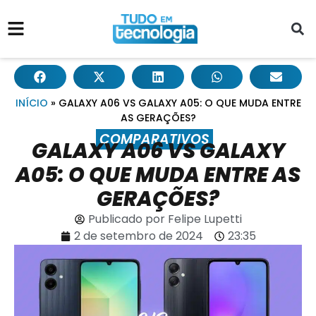
INÍCIO
»
GALAXY A06 VS GALAXY A05: O QUE MUDA ENTRE
AS GERAÇÕES?
COMPARATIVOS
GALAXY A06 VS GALAXY
A05: O QUE MUDA ENTRE AS
GERAÇÕES?
Publicado por
Felipe Lupetti
2 de setembro de 2024
23:35