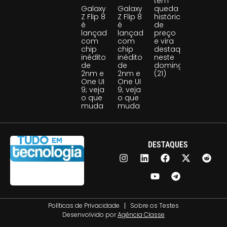
tem
Galaxy
Galaxy
queda
Z Flip 8
Z Flip 8
histórica
é
é
de
lançado
lançado
preço
com
com
e vira
chip
chip
destaque
inédito
inédito
neste
de
de
domingo
2nm e
2nm e
(21)
One UI
One UI
9; veja
9; veja
o que
o que
muda
muda
DESTAQUES
Políticas de Privacidade
Sobre os Testes
Desenvolvido por
Agência Classe