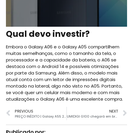
Qual devo investir?
Embora o Galaxy A06 e o Galaxy A05 compartilhem
muitas semelhanças, como o tamanho da tela, o
processador e a capacidade da bateria, o A06 se
destaca com o Android 14 e possíveis otimizações
por parte da Samsung. Além disso, o modelo mais
atual conta com um leitor de impressões digitais
montado na lateral, algo não visto no A05. Portanto,
se você quer um celular mais moderno e com mais
atualizações o Galaxy A06 é uma excelente compra.
PREVIOUS
NEXT
PREÇO INÉDITO | Galaxy A55 256GB surge muito barato no Brasil
UMIDIGI G100 chegará em breve com tela de 120 Hz e bateria de 6.000 mAh
Publicado por: