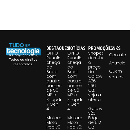
DESTAQUES
NOTÍCIAS
PROMOÇÕES
LINKS
OPPO
OPPO
Shopee
Contato
© Copyright 2024,
Reno16
Reno16
derruba
Todos os direitos
chega
chega
o
Anuncie
reservados.
ao
ao
preço
Quem
Brasil
Brasil
do
com
com
Galaxy
somos
quatro
quatro
A26
câmeras
câmeras
256
de 50
de 50
GB;
MP e
MP e
veja a
Snapdragon
Snapdragon
oferta
7 Gen
7 Gen
Galaxy
4
4
S25
Motorola
Motorola
Edge
Moto
Moto
de 512
Pad 70:
Pad 70:
GB