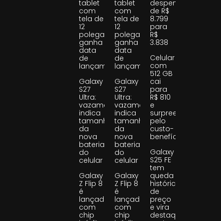
tablet
tablet
despenca
com
com
de R$
tela de
tela de
8.799
12
12
para
polegadas
polegadas
R$
ganha
ganha
3.838
data
data
Celular
de
de
com
lançamento
lançamento
512 GB
Galaxy
Galaxy
cai
S27
S27
para
Ultra:
Ultra:
R$ 810
vazamento
vazamento
e
indica
indica
surpreende
tamanho
tamanho
pelo
da
da
custo-
nova
nova
benefício
bateria
bateria
Galaxy
do
do
S25 FE
celular
celular
tem
Galaxy
Galaxy
queda
Z Flip 8
Z Flip 8
histórica
é
é
de
lançado
lançado
preço
com
com
e vira
chip
chip
destaque