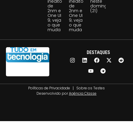
inédito
inédito
neste
de
de
domingo
2nm e
2nm e
(21)
One UI
One UI
9; veja
9; veja
o que
o que
muda
muda
DESTAQUES
Políticas de Privacidade
Sobre os Testes
Desenvolvido por
Agência Classe