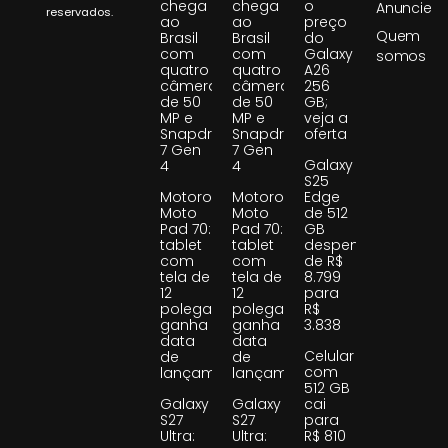
chega
chega
o
Anuncie
reservados.
ao
ao
preço
Quem
Brasil
Brasil
do
com
com
Galaxy
somos
quatro
quatro
A26
câmeras
câmeras
256
de 50
de 50
GB;
MP e
MP e
veja a
Snapdragon
Snapdragon
oferta
7 Gen
7 Gen
Galaxy
4
4
S25
Motorola
Motorola
Edge
Moto
Moto
de 512
Pad 70:
Pad 70:
GB
tablet
tablet
despenca
com
com
de R$
tela de
tela de
8.799
12
12
para
polegadas
polegadas
R$
ganha
ganha
3.838
data
data
Celular
de
de
com
lançamento
lançamento
512 GB
Galaxy
Galaxy
cai
S27
S27
para
Ultra:
Ultra:
R$ 810