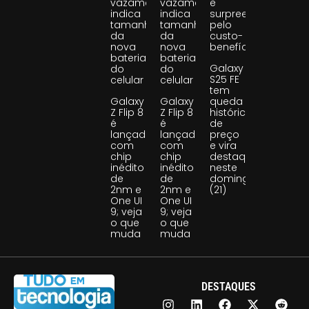
vazamento
vazamento
e
indica
indica
surpreende
tamanho
tamanho
pelo
da
da
custo-
nova
nova
benefício
bateria
bateria
Galaxy
do
do
S25 FE
celular
celular
tem
Galaxy
Galaxy
queda
Z Flip 8
Z Flip 8
histórica
é
é
de
lançado
lançado
preço
com
com
e vira
chip
chip
destaque
inédito
inédito
neste
de
de
domingo
2nm e
2nm e
(21)
One UI
One UI
9; veja
9; veja
o que
o que
muda
muda
DESTAQUES