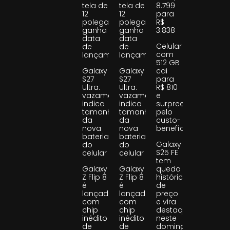
tela de
tela de
8.799
12
12
para
polegadas
polegadas
R$
ganha
ganha
3.838
data
data
Celular
de
de
com
lançamento
lançamento
512 GB
Galaxy
Galaxy
cai
S27
S27
para
Ultra:
Ultra:
R$ 810
vazamento
vazamento
e
indica
indica
surpreende
tamanho
tamanho
pelo
da
da
custo-
nova
nova
benefício
bateria
bateria
Galaxy
do
do
S25 FE
celular
celular
tem
Galaxy
Galaxy
queda
Z Flip 8
Z Flip 8
histórica
é
é
de
lançado
lançado
preço
com
com
e vira
chip
chip
destaque
inédito
inédito
neste
de
de
domingo