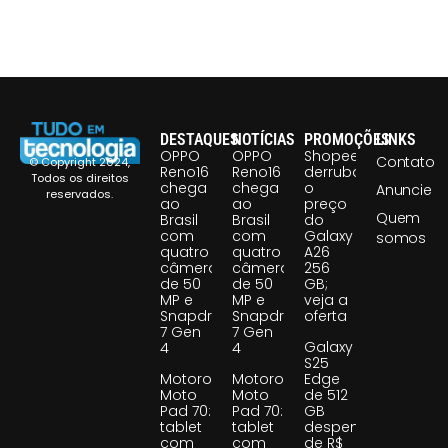
DESTAQUES
NOTÍCIAS
PROMOÇÕES
LINKS
OPPO
OPPO
Shopee
Contato
© Copyright 2024,
Reno16
Reno16
derruba
Todos os direitos
chega
chega
o
Anuncie
reservados.
ao
ao
preço
Quem
Brasil
Brasil
do
com
com
Galaxy
somos
quatro
quatro
A26
câmeras
câmeras
256
de 50
de 50
GB;
MP e
MP e
veja a
Snapdragon
Snapdragon
oferta
7 Gen
7 Gen
Galaxy
4
4
S25
Motorola
Motorola
Edge
Moto
Moto
de 512
Pad 70:
Pad 70:
GB
tablet
tablet
despenca
com
com
de R$