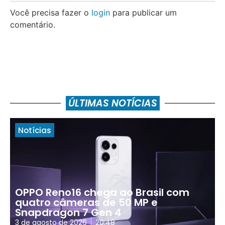
Você precisa fazer o
login
para publicar um
comentário.
ÚLTIMAS NOTÍCIAS
Notícias
OPPO Reno16 chega ao Brasil com
quatro câmeras de 50 MP e
Snapdragon 7 Gen 4
3 de agosto de 2026
20:48