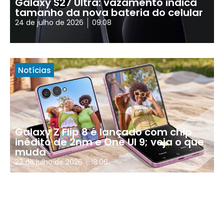
Galaxy S27 Ultra: vazamento indica
tamanho da nova bateria do celular
24 de julho de 2026
09:08
Notícias
Galaxy Z Flip 8 é lançado com chip
inédito de 2nm e One UI 9; veja o que
muda
22 de julho de 2026
18:06