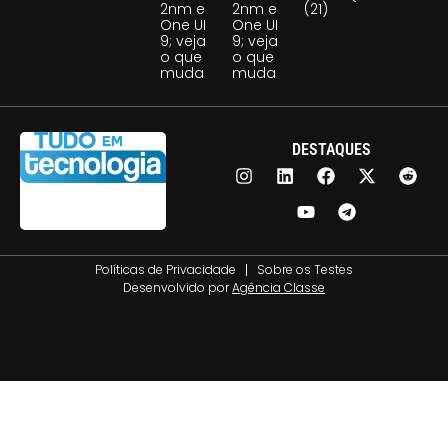
2nm e
2nm e
(21)
One UI
One UI
9; veja
9; veja
o que
o que
muda
muda
DESTAQUES
Políticas de Privacidade
Sobre os Testes
Desenvolvido por
Agência Classe