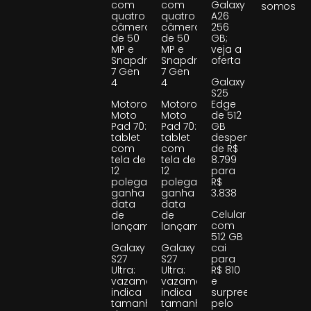
com
com
Galaxy
somos
quatro
quatro
A26
câmeras
câmeras
256
de 50
de 50
GB;
MP e
MP e
veja a
Snapdragon
Snapdragon
oferta
7 Gen
7 Gen
Galaxy
4
4
S25
Motorola
Motorola
Edge
Moto
Moto
de 512
Pad 70:
Pad 70:
GB
tablet
tablet
despenca
com
com
de R$
tela de
tela de
8.799
12
12
para
polegadas
polegadas
R$
ganha
ganha
3.838
data
data
Celular
de
de
com
lançamento
lançamento
512 GB
Galaxy
Galaxy
cai
S27
S27
para
Ultra:
Ultra:
R$ 810
vazamento
vazamento
e
indica
indica
surpreende
tamanho
tamanho
pelo