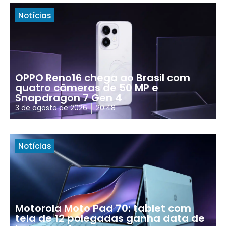
Notícias
OPPO Reno16 chega ao Brasil com
quatro câmeras de 50 MP e
Snapdragon 7 Gen 4
3 de agosto de 2026
20:48
Notícias
Motorola Moto Pad 70: tablet com
tela de 12 polegadas ganha data de