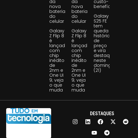
da
da
custo-
nova
nova
benefício
bateria
bateria
Galaxy
do
do
S25 FE
celular
celular
tem
Galaxy
Galaxy
queda
Z Flip 8
Z Flip 8
histórica
é
é
de
lançado
lançado
preço
com
com
e vira
chip
chip
destaque
inédito
inédito
neste
de
de
domingo
2nm e
2nm e
(21)
One UI
One UI
9; veja
9; veja
o que
o que
muda
muda
DESTAQUES