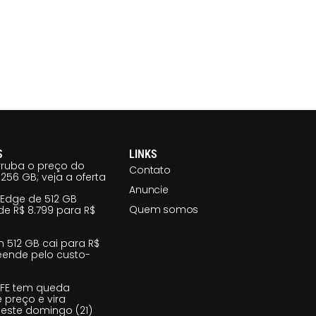
S
LINKS
ruba o preço do
Contato
256 GB; veja a oferta
Anuncie
 Edge de 512 GB
Quem somos
e R$ 8.799 para R$
m 512 GB cai para R$
reende pelo custo-
 FE tem queda
e preço e vira
este domingo (21)