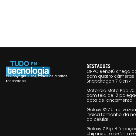
DESTAQUES
OPPO Reno16 chega ao
com quatro câmeras 
© Copyright 2024, Todos os direitos
Snapdragon 7 Gen 4
reservados.
Motorola Moto Pad 70: 
com tela de 12 poleg
data de lançamento
Galaxy S27 Ultra: vaz
indica tamanho da no
do celular
Galaxy Z Flip 8 é lan
chip inédito de 2nm e 