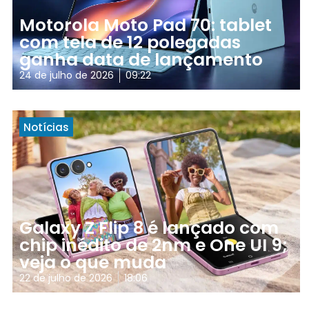
Motorola Moto Pad 70: tablet
com tela de 12 polegadas
ganha data de lançamento
24 de julho de 2026
09:22
Notícias
Galaxy Z Flip 8 é lançado com
chip inédito de 2nm e One UI 9;
veja o que muda
22 de julho de 2026
18:06