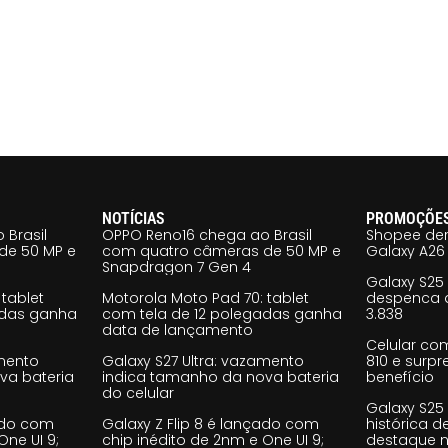
NOTÍCIAS
PROMOÇÕE
 Brasil
OPPO Reno16 chega ao Brasil
Shopee der
de 50 MP e
com quatro câmeras de 50 MP e
Galaxy A26 
Snapdragon 7 Gen 4
Galaxy S25
tablet
Motorola Moto Pad 70: tablet
despenca d
adas ganha
com tela de 12 polegadas ganha
3.838
data de lançamento
Celular co
amento
Galaxy S27 Ultra: vazamento
810 e surp
va bateria
indica tamanho da nova bateria
benefício
do celular
Galaxy S25
çado com
Galaxy Z Flip 8 é lançado com
histórica d
One UI 9;
chip inédito de 2nm e One UI 9;
destaque n