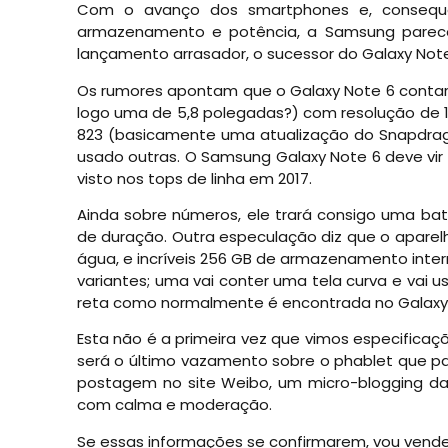
Com o avanço dos smartphones e, consequ
armazenamento e potência, a Samsung parece
lançamento arrasador, o sucessor do Galaxy Note
Os rumores apontam que o Galaxy Note 6 conta
logo uma de 5,8 polegadas?) com resolução de 1
823 (basicamente uma atualização do Snapdrag
usado outras. O Samsung Galaxy Note 6 deve vir
visto nos tops de linha em 2017.
Ainda sobre números, ele trará consigo uma ba
de duração. Outra especulação diz que o aparelh
água, e incríveis 256 GB de armazenamento inter
variantes; uma vai conter uma tela curva e vai 
reta como normalmente é encontrada no Galaxy
Esta não é a primeira vez que vimos especifica
será o último vazamento sobre o phablet que p
postagem no site Weibo, um micro-blogging da
com calma e moderação.
Se essas informações se confirmarem, vou vend