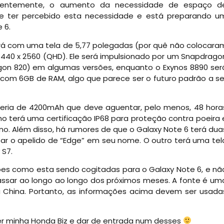
entemente, o aumento da necessidade de espaço d
 ter percebido esta necessidade e está preparando u
 6.
rá com uma tela de 5,77 polegadas (por quê não colocara
440 x 2560 (QHD). Ele será impulsionado por um Snapdrago
on 820) em algumas versões, enquanto o Exynos 8890 ser
 com 6GB de RAM, algo que parece ser o futuro padrão a se
teria de 4200mAh que deve aguentar, pelo menos, 48 hora
o terá uma certificação IP68 para proteção contra poeira 
no. Além disso, há rumores de que o Galaxy Note 6 terá dua
usar o apelido de “Edge” em seu nome. O outro terá uma tel
 S7.
ções como esta sendo cogitadas para o Galaxy Note 6, e nã
assar ao longo ao longo dos próximos meses. A fonte é um
 China. Portanto, as informações acima devem ser usada
er minha Honda Biz e dar de entrada num desses