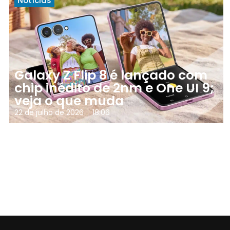
Notícias
Galaxy Z Flip 8 é lançado com
chip inédito de 2nm e One UI 9;
veja o que muda
22 de julho de 2026
18:06