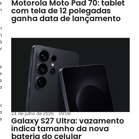
Motorola Moto Pad 70: tablet
e
com tela de 12 polegadas
m
ganha data de lançamento
m
n
á
r
s
e
s
a
o
a
24 de julho de 2026
09:08
Galaxy S27 Ultra: vazamento
s
indica tamanho da nova
bateria do celular