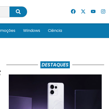
omoções
Windows
Ciência
DESTAQUES
S