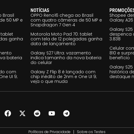
NOTÍCIAS
PROMOÇÕE
 Brasil
OPPO Reno16 chega ao Brasil
Shopee der
de 50 MP e
com quatro câmeras de 50 MP e
Galaxy A26 
Snapdragon 7 Gen 4
Galaxy S25
tablet
Motorola Moto Pad 70: tablet
despenca d
adas ganha
com tela de 12 polegadas ganha
3.838
data de lançamento
Celular co
amento
Galaxy S27 Ultra: vazamento
810 e surp
va bateria
indica tamanho da nova bateria
benefício
do celular
Galaxy S25
çado com
Galaxy Z Flip 8 é lançado com
histórica d
One UI 9;
chip inédito de 2nm e One UI 9;
destaque n
veja o que muda
Políticas de Privacidade
Sobre os Testes