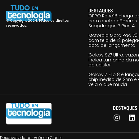
DESTAQUES
OPPO Reno16 chega ao
com quatro câmeras 
© Copyright 2024, Todos os direitos
Snapdragon 7 Gen 4
reservados.
Motorola Moto Pad 70: 
com tela de 12 poleg
data de lançamento
Galaxy S27 Ultra: vaz
indica tamanho da no
do celular
Galaxy Z Flip 8 é lan
chip inédito de 2nm e 
veja o que muda
DESTAQUES
Desenvolvido por
Agência Classe