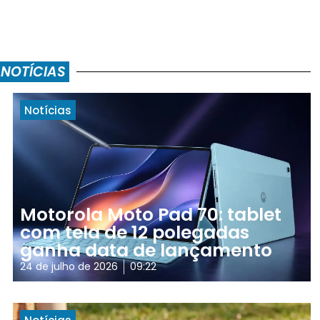
 NOTÍCIAS
Notícias
Motorola Moto Pad 70: tablet
com tela de 12 polegadas
ganha data de lançamento
24 de julho de 2026
09:22