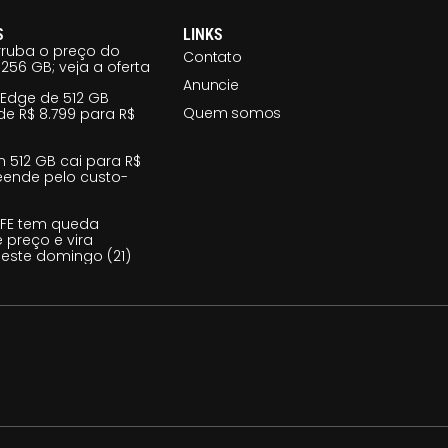
S
LINKS
ruba o preço do
Contato
256 GB; veja a oferta
Anuncie
 Edge de 512 GB
Quem somos
e R$ 8.799 para R$
m 512 GB cai para R$
reende pelo custo-
 FE tem queda
e preço e vira
este domingo (21)