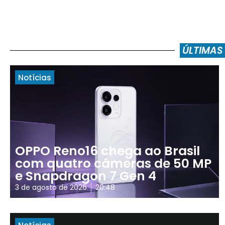
ÚLTIMAS
Notícias
OPPO Reno16 chega ao Brasil
com quatro câmeras de 50 MP
e Snapdragon 7 Gen 4
3 de agosto de 2026
20:48