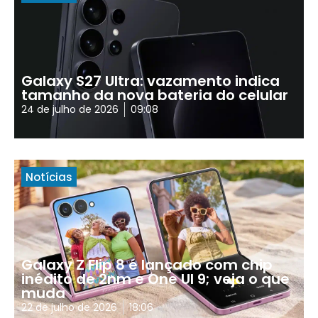
Galaxy S27 Ultra: vazamento indica
tamanho da nova bateria do celular
24 de julho de 2026
09:08
Notícias
Galaxy Z Flip 8 é lançado com chip
inédito de 2nm e One UI 9; veja o que
muda
22 de julho de 2026
18:06