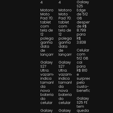
Galaxy
4
4
S25
Motorola
Motorola
Edge
Moto
Moto
de 512
Pad 70:
Pad 70:
GB
tablet
tablet
despenca
com
com
de R$
tela de
tela de
8.799
12
12
para
polegadas
polegadas
R$
ganha
ganha
3.838
data
data
Celular
de
de
com
lançamento
lançamento
512 GB
Galaxy
Galaxy
cai
S27
S27
para
Ultra:
Ultra:
R$ 810
vazamento
vazamento
e
indica
indica
surpreende
tamanho
tamanho
pelo
da
da
custo-
nova
nova
benefício
bateria
bateria
Galaxy
do
do
S25 FE
celular
celular
tem
Galaxy
Galaxy
queda