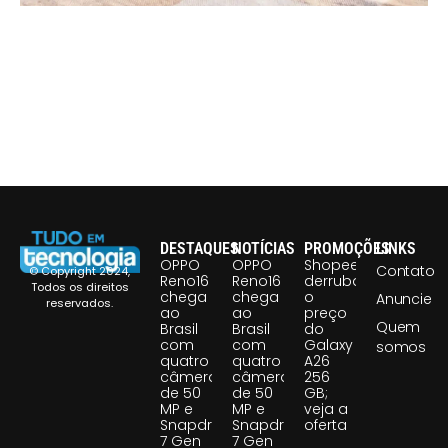
DESTAQUES
NOTÍCIAS
PROMOÇÕES
LINKS
OPPO
OPPO
Shopee
Contato
© Copyright 2024,
Reno16
Reno16
derruba
Todos os direitos
chega
chega
o
Anuncie
reservados.
ao
ao
preço
Quem
Brasil
Brasil
do
com
com
Galaxy
somos
quatro
quatro
A26
câmeras
câmeras
256
de 50
de 50
GB;
MP e
MP e
veja a
Snapdragon
Snapdragon
oferta
7 Gen
7 Gen