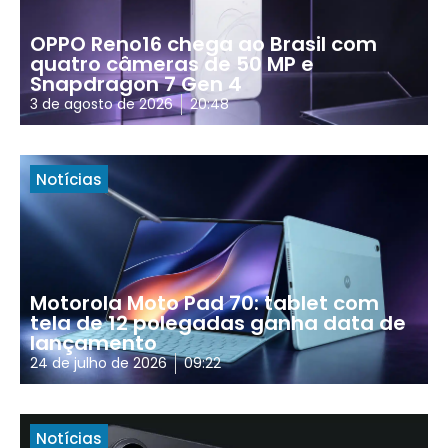
OPPO Reno16 chega ao Brasil com
quatro câmeras de 50 MP e
Snapdragon 7 Gen 4
3 de agosto de 2026
20:48
Notícias
Motorola Moto Pad 70: tablet com
tela de 12 polegadas ganha data de
lançamento
24 de julho de 2026
09:22
Notícias