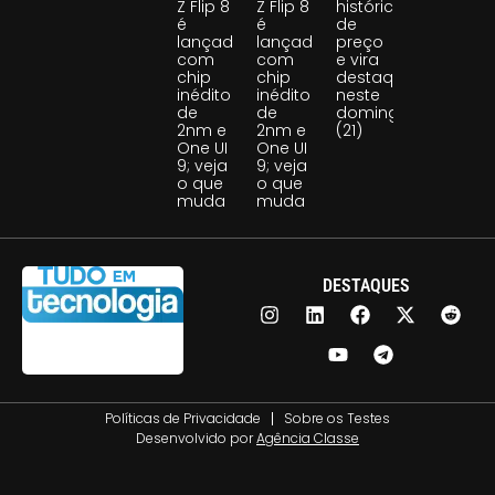
Z Flip 8
Z Flip 8
histórica
é
é
de
lançado
lançado
preço
com
com
e vira
chip
chip
destaque
inédito
inédito
neste
de
de
domingo
2nm e
2nm e
(21)
One UI
One UI
9; veja
9; veja
o que
o que
muda
muda
DESTAQUES
Políticas de Privacidade
Sobre os Testes
Desenvolvido por
Agência Classe