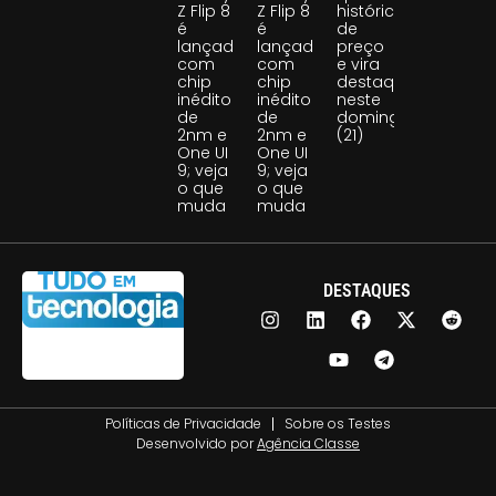
Z Flip 8
Z Flip 8
histórica
é
é
de
lançado
lançado
preço
com
com
e vira
chip
chip
destaque
inédito
inédito
neste
de
de
domingo
2nm e
2nm e
(21)
One UI
One UI
9; veja
9; veja
o que
o que
muda
muda
DESTAQUES
Políticas de Privacidade
Sobre os Testes
Desenvolvido por
Agência Classe