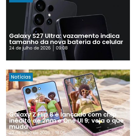
Galaxy S27 Ultra: vazamento indica
tamanho da nova bateria do celular
24 de julho de 2026
09:08
Notícias
Galaxy Z Flip 8 é lançado com chip
inédito de 2nm e One UI 9; veja o que
muda
22 de julho de 2026
18:06