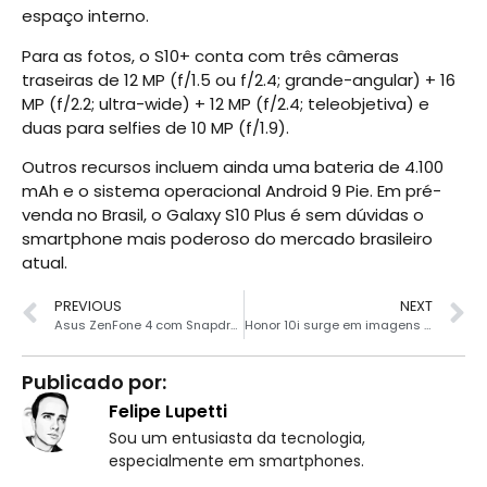
espaço interno.
Para as fotos, o S10+ conta com três câmeras
traseiras de 12 MP (f/1.5 ou f/2.4; grande-angular) + 16
MP (f/2.2; ultra-wide) + 12 MP (f/2.4; teleobjetiva) e
duas para selfies de 10 MP (f/1.9).
Outros recursos incluem ainda uma bateria de 4.100
mAh e o sistema operacional Android 9 Pie. Em pré-
venda no Brasil, o Galaxy S10 Plus é sem dúvidas o
smartphone mais poderoso do mercado brasileiro
atual.
PREVIOUS
NEXT
Asus ZenFone 4 com Snapdragon 660 e 6 GB de RAM a R$ 682
Honor 10i surge em imagens exibindo um lindo design
Publicado por:
Felipe Lupetti
Sou um entusiasta da tecnologia,
especialmente em smartphones.