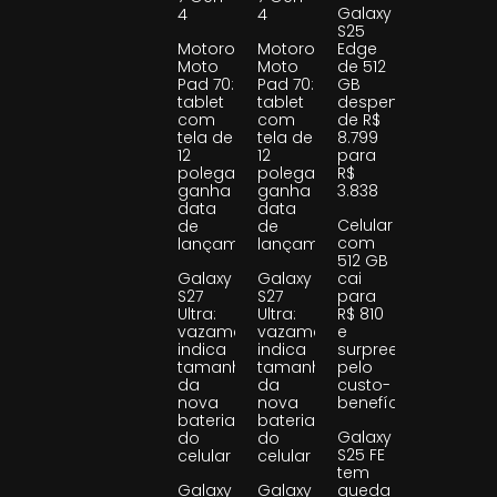
Galaxy
4
4
S25
Motorola
Motorola
Edge
Moto
Moto
de 512
Pad 70:
Pad 70:
GB
tablet
tablet
despenca
com
com
de R$
tela de
tela de
8.799
12
12
para
polegadas
polegadas
R$
ganha
ganha
3.838
data
data
Celular
de
de
com
lançamento
lançamento
512 GB
Galaxy
Galaxy
cai
S27
S27
para
Ultra:
Ultra:
R$ 810
vazamento
vazamento
e
indica
indica
surpreende
tamanho
tamanho
pelo
da
da
custo-
nova
nova
benefício
bateria
bateria
Galaxy
do
do
S25 FE
celular
celular
tem
Galaxy
Galaxy
queda