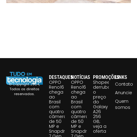
DESTAQUES
NOTÍCIAS
PROMOÇÕES
LINKS
OPPO
OPPO
Shopee
Contato
© Copyright 2024,
Reno16
Reno16
derruba
Todos os direitos
chega
chega
o
Anuncie
reservados.
ao
ao
preço
Quem
Brasil
Brasil
do
com
com
Galaxy
somos
quatro
quatro
A26
câmeras
câmeras
256
de 50
de 50
GB;
MP e
MP e
veja a
Snapdragon
Snapdragon
oferta
7 Gen
7 Gen