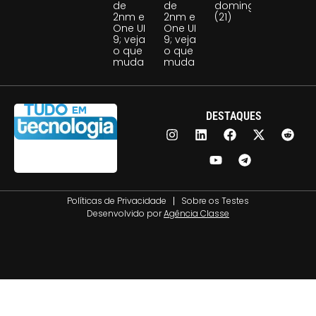
de
de
domingo
2nm e
2nm e
(21)
One UI
One UI
9; veja
9; veja
o que
o que
muda
muda
DESTAQUES
Políticas de Privacidade
Sobre os Testes
Desenvolvido por
Agência Classe