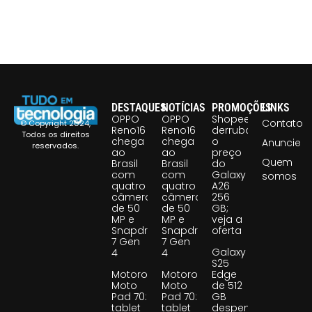
DESTAQUES
NOTÍCIAS
PROMOÇÕES
LINKS
OPPO
OPPO
Shopee
Contato
© Copyright 2024,
Reno16
Reno16
derruba
Todos os direitos
chega
chega
o
Anuncie
reservados.
ao
ao
preço
Quem
Brasil
Brasil
do
com
com
Galaxy
somos
quatro
quatro
A26
câmeras
câmeras
256
de 50
de 50
GB;
MP e
MP e
veja a
Snapdragon
Snapdragon
oferta
7 Gen
7 Gen
Galaxy
4
4
S25
Motorola
Motorola
Edge
Moto
Moto
de 512
Pad 70:
Pad 70:
GB
tablet
tablet
despenca