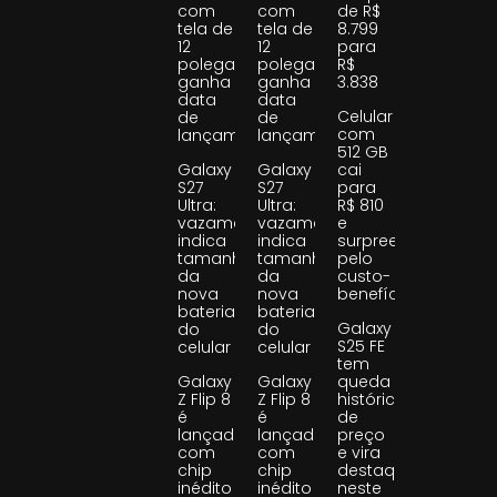
com
com
de R$
tela de
tela de
8.799
12
12
para
polegadas
polegadas
R$
ganha
ganha
3.838
data
data
Celular
de
de
com
lançamento
lançamento
512 GB
Galaxy
Galaxy
cai
S27
S27
para
Ultra:
Ultra:
R$ 810
vazamento
vazamento
e
indica
indica
surpreende
tamanho
tamanho
pelo
da
da
custo-
nova
nova
benefício
bateria
bateria
Galaxy
do
do
S25 FE
celular
celular
tem
Galaxy
Galaxy
queda
Z Flip 8
Z Flip 8
histórica
é
é
de
lançado
lançado
preço
com
com
e vira
chip
chip
destaque
inédito
inédito
neste