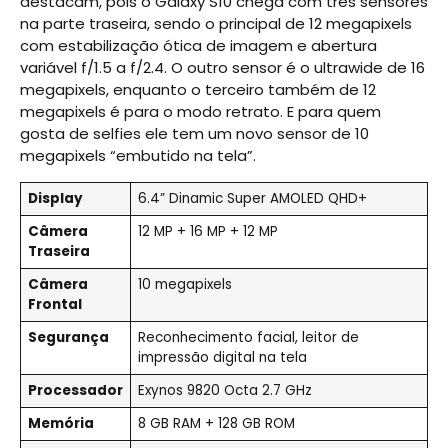
destacam, pois o Galaxy S10 chega com três sensores
na parte traseira, sendo o principal de 12 megapixels
com estabilização ótica de imagem e abertura
variável f/1.5 a f/2.4. O outro sensor é o ultrawide de 16
megapixels, enquanto o terceiro também de 12
megapixels é para o modo retrato. E para quem
gosta de selfies ele tem um novo sensor de 10
megapixels “embutido na tela”.
Display
6.4” Dinamic Super AMOLED QHD+
Câmera
12 MP + 16 MP + 12 MP
Traseira
Câmera
10 megapixels
Frontal
Segurança
Reconhecimento facial, leitor de
impressão digital na tela
Processador
Exynos 9820 Octa 2.7 GHz
Memória
8 GB RAM + 128 GB ROM