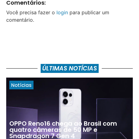
Comentários:
Você precisa fazer o
login
para publicar um
comentário.
ÚLTIMAS NOTÍCIAS
Notícias
OPPO Reno16 chega ao Brasil com
quatro câmeras de 50 MP e
Snapdragon 7 Gen 4