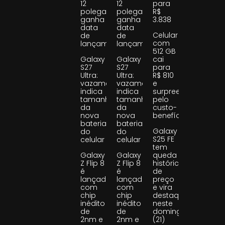
12
12
para
polegadas
polegadas
R$
ganha
ganha
3.838
data
data
Celular
de
de
com
lançamento
lançamento
512 GB
Galaxy
Galaxy
cai
S27
S27
para
Ultra:
Ultra:
R$ 810
vazamento
vazamento
e
indica
indica
surpreende
tamanho
tamanho
pelo
da
da
custo-
nova
nova
benefício
bateria
bateria
Galaxy
do
do
S25 FE
celular
celular
tem
Galaxy
Galaxy
queda
Z Flip 8
Z Flip 8
histórica
é
é
de
lançado
lançado
preço
com
com
e vira
chip
chip
destaque
inédito
inédito
neste
de
de
domingo
2nm e
2nm e
(21)