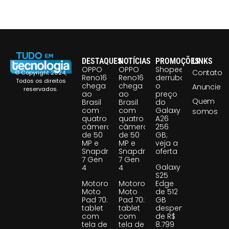
DESTAQUES
NOTÍCIAS
PROMOÇÕES
LINKS
OPPO
OPPO
Shopee
Contato
© Copyright 2024,
Reno16
Reno16
derruba
Todos os direitos
chega
chega
o
Anuncie
reservados.
ao
ao
preço
Quem
Brasil
Brasil
do
com
com
Galaxy
somos
quatro
quatro
A26
câmeras
câmeras
256
de 50
de 50
GB;
MP e
MP e
veja a
Snapdragon
Snapdragon
oferta
7 Gen
7 Gen
Galaxy
4
4
S25
Motorola
Motorola
Edge
Moto
Moto
de 512
Pad 70:
Pad 70:
GB
tablet
tablet
despenca
com
com
de R$
tela de
tela de
8.799