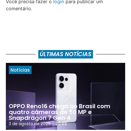
Você precisa fazer o
login
para publicar um
comentário.
ÚLTIMAS NOTÍCIAS
Notícias
OPPO Reno16 chega ao Brasil com
quatro câmeras de 50 MP e
Snapdragon 7 Gen 4
3 de agosto de 2026
20:48