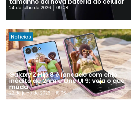
tamanho da nova bateria do celular
24 de julho de 2026
09:08
Notícias
Galaxy Z Flip 8 é lançado com chip
inédito de 2nm e One UI 9; veja o que
muda
22 de julho de 2026
18:06