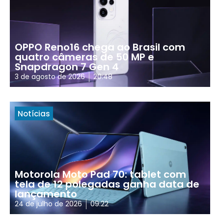
OPPO Reno16 chega ao Brasil com
quatro câmeras de 50 MP e
Snapdragon 7 Gen 4
3 de agosto de 2026
20:48
Notícias
Motorola Moto Pad 70: tablet com
tela de 12 polegadas ganha data de
lançamento
24 de julho de 2026
09:22