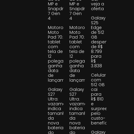
MP e
MP e
veja a
Snapdragon
Snapdragon
oferta
7 Gen
7 Gen
Galaxy
4
4
S25
Motorola
Motorola
Edge
Moto
Moto
de 512
Pad 70:
Pad 70:
GB
tablet
tablet
despenca
com
com
de R$
tela de
tela de
8.799
12
12
para
polegadas
polegadas
R$
ganha
ganha
3.838
data
data
Celular
de
de
com
lançamento
lançamento
512 GB
Galaxy
Galaxy
cai
S27
S27
para
Ultra:
Ultra:
R$ 810
vazamento
vazamento
e
indica
indica
surpreende
tamanho
tamanho
pelo
da
da
custo-
nova
nova
benefício
bateria
bateria
Galaxy
do
do