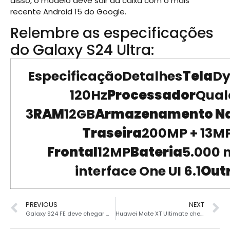
disso, o modelo deve sair da caixa com o mais
recente Android 15 do Google.
Relembre as especificações
do Galaxy S24 Ultra:
EspecificaçãoDetalhes
Tela
Dy
120Hz
Processador
Qual
3
RAM
12GB
Armazenamento Na
Traseira
200MP + 13MP
Frontal
12MP
Bateria
5.000
interface One UI 6.1
Out
PREVIOUS
NEXT
Galaxy S24 FE deve chegar mais caro que seu antecessor
Huawei Mate XT Ultimate chega com duas dobras e 16GB de RAM