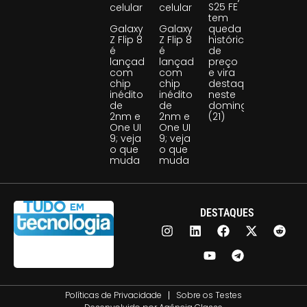
S25 FE
celular
celular
tem
Galaxy
Galaxy
queda
Z Flip 8
Z Flip 8
histórica
é
é
de
lançado
lançado
preço
com
com
e vira
chip
chip
destaque
inédito
inédito
neste
de
de
domingo
2nm e
2nm e
(21)
One UI
One UI
9; veja
9; veja
o que
o que
muda
muda
DESTAQUES
Políticas de Privacidade
Sobre os Testes