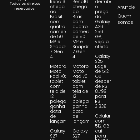
Reno16
Reno16
derruba
Todos os direitos
chega
chega
o
Anuncie
reservados.
ao
ao
preço
Quem
Brasil
Brasil
do
com
com
Galaxy
somos
quatro
quatro
A26
câmeras
câmeras
256
de 50
de 50
GB;
MP e
MP e
veja a
Snapdragon
Snapdragon
oferta
7 Gen
7 Gen
Galaxy
4
4
S25
Motorola
Motorola
Edge
Moto
Moto
de 512
Pad 70:
Pad 70:
GB
tablet
tablet
despenca
com
com
de R$
tela de
tela de
8.799
12
12
para
polegadas
polegadas
R$
ganha
ganha
3.838
data
data
Celular
de
de
com
lançamento
lançamento
512 GB
Galaxy
Galaxy
cai
S27
S27
para