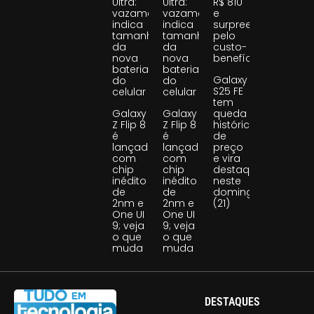
Ultra:
Ultra:
R$ 810
vazamento
vazamento
e
indica
indica
surpreende
tamanho
tamanho
pelo
da
da
custo-
nova
nova
benefício
bateria
bateria
Galaxy
do
do
S25 FE
celular
celular
tem
Galaxy
Galaxy
queda
Z Flip 8
Z Flip 8
histórica
é
é
de
lançado
lançado
preço
com
com
e vira
chip
chip
destaque
inédito
inédito
neste
de
de
domingo
2nm e
2nm e
(21)
One UI
One UI
9; veja
9; veja
o que
o que
muda
muda
DESTAQUES