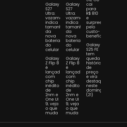
Galaxy
Galaxy
cai
S27
S27
para
Ultra:
Ultra:
R$ 810
vazamento
vazamento
e
indica
indica
surpreende
tamanho
tamanho
pelo
da
da
custo-
nova
nova
benefício
bateria
bateria
Galaxy
do
do
S25 FE
celular
celular
tem
Galaxy
Galaxy
queda
Z Flip 8
Z Flip 8
histórica
é
é
de
lançado
lançado
preço
com
com
e vira
chip
chip
destaque
inédito
inédito
neste
de
de
domingo
2nm e
2nm e
(21)
One UI
One UI
9; veja
9; veja
o que
o que
muda
muda