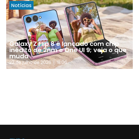
Notícias
Galaxy Z Flip 8 é lançado com chip
inédito de 2nm e One UI 9; veja o que
muda
22 de julho de 2026
18:06