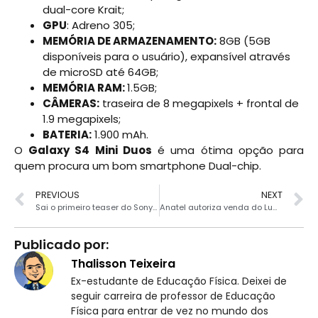
dual-core Krait;
GPU
: Adreno 305;
MEMÓRIA DE ARMAZENAMENTO:
8GB (5GB
disponíveis para o usuário), expansível através
de microSD até 64GB;
MEMÓRIA RAM:
1.5GB;
CÂMERAS:
traseira de 8 megapixels + frontal de
1.9 megapixels;
BATERIA:
1.900 mAh.
O
Galaxy S4 Mini Duos
é uma ótima opção para
quem procura um bom smartphone Dual-chip.
PREVIOUS
NEXT
Sai o primeiro teaser do Sony Xperia Z1
Anatel autoriza venda do Lumia 925 no Brasil
Publicado por:
Thalisson Teixeira
Ex-estudante de Educação Física. Deixei de
seguir carreira de professor de Educação
Física para entrar de vez no mundo dos