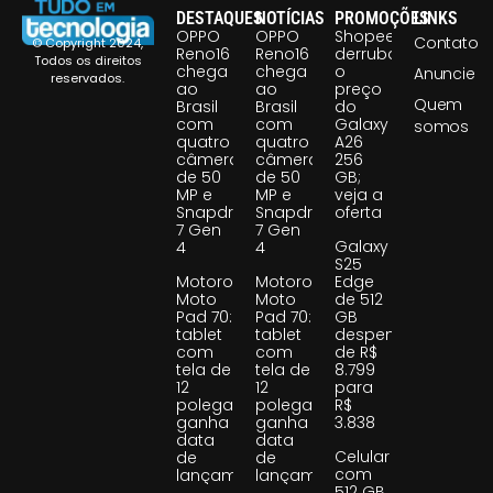
DESTAQUES
NOTÍCIAS
PROMOÇÕES
LINKS
OPPO
OPPO
Shopee
Contato
© Copyright 2024,
Reno16
Reno16
derruba
Todos os direitos
chega
chega
o
Anuncie
reservados.
ao
ao
preço
Quem
Brasil
Brasil
do
com
com
Galaxy
somos
quatro
quatro
A26
câmeras
câmeras
256
de 50
de 50
GB;
MP e
MP e
veja a
Snapdragon
Snapdragon
oferta
7 Gen
7 Gen
Galaxy
4
4
S25
Motorola
Motorola
Edge
Moto
Moto
de 512
Pad 70:
Pad 70:
GB
tablet
tablet
despenca
com
com
de R$
tela de
tela de
8.799
12
12
para
polegadas
polegadas
R$
ganha
ganha
3.838
data
data
Celular
de
de
com
lançamento
lançamento
512 GB