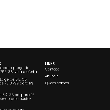
S
LINKS
ruba o preço do
Contato
256 GB; veja a oferta
Anuncie
 Edge de 512 GB
Quem somos
e R$ 8.799 para R$
m 512 GB cai para R$
reende pelo custo-