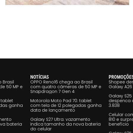
NOTÍCIAS
PROMOÇÕE
 Brasil
OPPO Reno16 chega ao Brasil
Shopee der
de 50 MP e
com quatro câmeras de 50 MP e
Galaxy A26 
Snapdragon 7 Gen 4
Galaxy S25
tablet
Motorola Moto Pad 70: tablet
despenca d
adas ganha
com tela de 12 polegadas ganha
3.838
data de lançamento
Celular co
amento
Galaxy S27 Ultra: vazamento
810 e surp
va bateria
indica tamanho da nova bateria
benefício
do celular