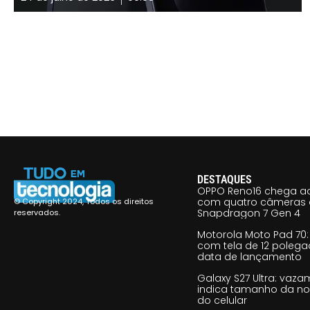
DESTAQUES
OPPO Reno16 chega ao
com quatro câmeras 
© Copyright 2024, Todos os direitos
Snapdragon 7 Gen 4
reservados.
Motorola Moto Pad 70: 
com tela de 12 poleg
data de lançamento
Galaxy S27 Ultra: vaz
indica tamanho da no
do celular