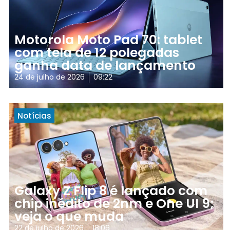
Motorola Moto Pad 70: tablet
com tela de 12 polegadas
ganha data de lançamento
24 de julho de 2026
09:22
Notícias
Galaxy Z Flip 8 é lançado com
chip inédito de 2nm e One UI 9;
veja o que muda
22 de julho de 2026
18:06