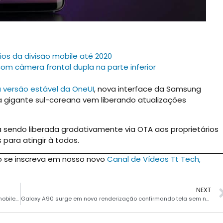
ios da divisão mobile até 2020
 câmera frontal dupla na parte inferior
 versão estável da OneUI
, nova interface da Samsung
 a gigante sul-coreana vem liberando atualizações
 sendo liberada gradativamente via OTA aos proprietários
para atingir à todos.
ão se inscreva em nosso novo
Canal de Vídeos Tt Tech,
NEXT
Sony deve reduzir pela metade os funcionários da divisão mobile até 2020
Galaxy A90 surge em nova renderização confirmando tela sem notch